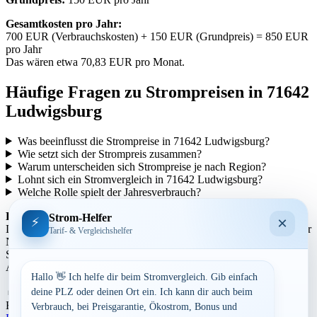
Gesamtkosten pro Jahr:
700 EUR (Verbrauchskosten) + 150 EUR (Grundpreis) = 850 EUR
pro Jahr
Das wären etwa 70,83 EUR pro Monat.
Häufige Fragen zu Strompreisen in 71642
Ludwigsburg
Was beeinflusst die Strompreise in 71642 Ludwigsburg?
Wie setzt sich der Strompreis zusammen?
Warum unterscheiden sich Strompreise je nach Region?
Lohnt sich ein Stromvergleich in 71642 Ludwigsburg?
Welche Rolle spielt der Jahresverbrauch?
Regionale Unterschiede:
Strom-Helfer
×
⚡
Die Strompreise variieren je nach Region aufgrund unterschiedlicher
Tarif- & Vergleichshelfer
Netzentgelte und Steuern. In städtischen Gebieten können die
Strompreise tendenziell höher sein als in ländlicheren Gegenden.
Auch die Anbieterstruktur kann sich regional unterscheiden.
Hallo 👋 Ich helfe dir beim Stromvergleich. Gib einfach
Aufrufe:
398
deine PLZ oder deinen Ort ein. Ich kann dir auch beim
By
Dominik Laube
27. Juli 2026
Baden-Württemberg
Verbrauch, bei Preisgarantie, Ökostrom, Bonus und