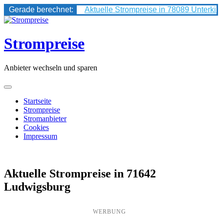
Gerade berechnet:
Aktuelle Strompreise in 78089 Unterki
Skip
to
content
Strompreise
Anbieter wechseln und sparen
Startseite
Strompreise
Stromanbieter
Cookies
Impressum
Aktuelle Strompreise in 71642
Ludwigsburg
WERBUNG