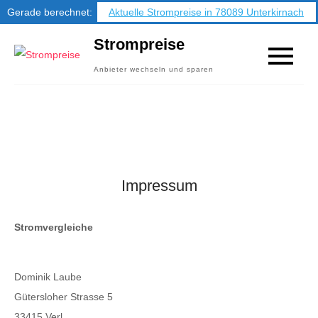
Gerade berechnet:
Aktuelle Strompreise in 78089 Unterkirnach
Skip
Strompreise
to
Anbieter wechseln und sparen
content
Impressum
Stromvergleiche
Dominik Laube
Gütersloher Strasse 5
33415 Verl