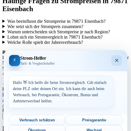
Häufige Fragen zu Strompreisen in 79871
Eisenbach
Was beeinflusst die Strompreise in 79871 Eisenbach?
Wie setzt sich der Strompreis zusammen?
Warum unterscheiden sich Strompreise je nach Region?
Lohnt sich ein Stromvergleich in 79871 Eisenbach?
Welche Rolle spielt der Jahresverbrauch?
Regionale Unterschiede:
Die Strompreise variieren je nach Region aufgrund unterschiedlicher
Strom-Helfer
×
⚡
Netzentgelte und Steuern. In städtischen Gebieten können die
Tarif- & Vergleichshelfer
Strompreise tendenziell höher sein als in ländlicheren Gegenden.
Auch die Anbieterstruktur kann sich regional unterscheiden.
Hallo 👋 Ich helfe dir beim Stromvergleich. Gib einfach
Aufrufe:
820
By
Dominik Laube
23. Juli 2026
Baden-Württemberg
deine PLZ oder deinen Ort ein. Ich kann dir auch beim
Landkreis Breisgau-Hochschwarzwald
Verbrauch, bei Preisgarantie, Ökostrom, Bonus und
Beitragsnavigation
Aktuelle Strompreise in 65552 Limburg
Anbieterwechsel helfen.
Aktuelle Strompreise in 35686 Dillenburg
Postleitzahl eingeben
Suchen
Verbrauch schätzen
Preisgarantie
Neu berechnet
Ökostrom
Wechsel