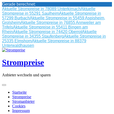
Gerade berechnet:
Aktuelle Strompreise in 78089 Unterkirnach
Aktuelle
Strompreise in 55291 Saulheim
Aktuelle Strompreise in
57299 Burbach
Aktuelle Strompreise in 55459 Aspisheim,
Grolsheim
Aktuelle Strompreise in 76855 Annweiler am
Trifels
Aktuelle Strompreise in 55411 Bingen am
Rhein
Aktuelle Strompreise in 74420 Oberrot
Aktuelle
Strompreise in 34355 Staufenberg
Aktuelle Strompreise in
25335 Elmshorn
Aktuelle Strompreise in 88379
Unterwaldhausen
Skip
to
content
Strompreise
Anbieter wechseln und sparen
Startseite
Strompreise
Stromanbieter
Cookies
Impressum