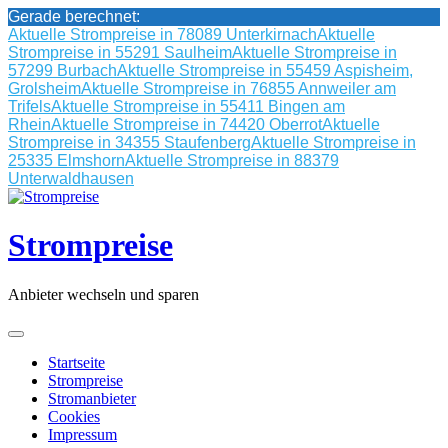
Gerade berechnet:
Aktuelle Strompreise in 78089 Unterkirnach
Aktuelle
Strompreise in 55291 Saulheim
Aktuelle Strompreise in
57299 Burbach
Aktuelle Strompreise in 55459 Aspisheim,
Grolsheim
Aktuelle Strompreise in 76855 Annweiler am
Trifels
Aktuelle Strompreise in 55411 Bingen am
Rhein
Aktuelle Strompreise in 74420 Oberrot
Aktuelle
Strompreise in 34355 Staufenberg
Aktuelle Strompreise in
25335 Elmshorn
Aktuelle Strompreise in 88379
Unterwaldhausen
Skip
to
content
Strompreise
Anbieter wechseln und sparen
Startseite
Strompreise
Stromanbieter
Cookies
Impressum