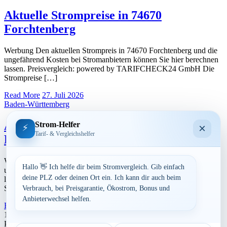
Aktuelle Strompreise in 74670
Forchtenberg
Werbung Den aktuellen Strompreis in 74670 Forchtenberg und die
ungefährend Kosten bei Stromanbietern können Sie hier berechnen
lassen. Preisvergleich: powered by TARIFCHECK24 GmbH Die
Strompreise […]
Read More
27. Juli 2026
Baden-Württemberg
Aktuelle Strompreise in 63928
Strom-Helfer
×
⚡
Tarif- & Vergleichshelfer
Eichenbühl
Werbung Den aktuellen Strompreis in 63928 Eichenbühl und die
Hallo 👋 Ich helfe dir beim Stromvergleich. Gib einfach
ungefährend Kosten bei Stromanbietern können Sie hier berechnen
deine PLZ oder deinen Ort ein. Ich kann dir auch beim
lassen. Preisvergleich: powered by TARIFCHECK24 GmbH Die
Strompreise […]
Verbrauch, bei Preisgarantie, Ökostrom, Bonus und
Anbieterwechsel helfen.
Read More
27. Juli 2026
Seitennummerierung
1
2
…
120
Nächste
Postleitzahl eingeben