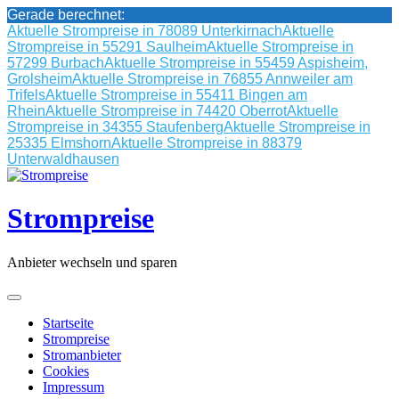
Gerade berechnet:
Aktuelle Strompreise in 78089 Unterkirnach
Aktuelle
Strompreise in 55291 Saulheim
Aktuelle Strompreise in
57299 Burbach
Aktuelle Strompreise in 55459 Aspisheim,
Grolsheim
Aktuelle Strompreise in 76855 Annweiler am
Trifels
Aktuelle Strompreise in 55411 Bingen am
Rhein
Aktuelle Strompreise in 74420 Oberrot
Aktuelle
Strompreise in 34355 Staufenberg
Aktuelle Strompreise in
25335 Elmshorn
Aktuelle Strompreise in 88379
Unterwaldhausen
Skip
to
content
Strompreise
Anbieter wechseln und sparen
Startseite
Strompreise
Stromanbieter
Cookies
Impressum