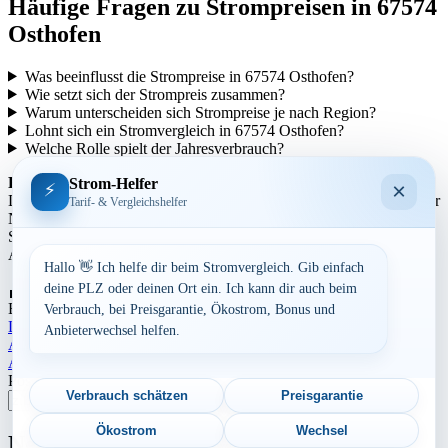
Häufige Fragen zu Strompreisen in 67574
Osthofen
Was beeinflusst die Strompreise in 67574 Osthofen?
Wie setzt sich der Strompreis zusammen?
Warum unterscheiden sich Strompreise je nach Region?
Lohnt sich ein Stromvergleich in 67574 Osthofen?
Welche Rolle spielt der Jahresverbrauch?
Regionale Unterschiede:
Strom-Helfer
×
⚡
Die Strompreise variieren je nach Region aufgrund unterschiedlicher
Tarif- & Vergleichshelfer
Netzentgelte und Steuern. In städtischen Gebieten können die
Strompreise tendenziell höher sein als in ländlicheren Gegenden.
Auch die Anbieterstruktur kann sich regional unterscheiden.
Hallo 👋 Ich helfe dir beim Stromvergleich. Gib einfach
Aufrufe:
901
deine PLZ oder deinen Ort ein. Ich kann dir auch beim
By
Dominik Laube
23. Juli 2026
Rheinland-Pfalz
Verbrauch, bei Preisgarantie, Ökostrom, Bonus und
Landkreis Alzey-Worms
Anbieterwechsel helfen.
Beitragsnavigation
Aktuelle Strompreise in 72270 Baiersbronn
Aktuelle Strompreise in 65529 Waldems
Postleitzahl eingeben
Verbrauch schätzen
Preisgarantie
Suchen
Ökostrom
Wechsel
Neu berechnet