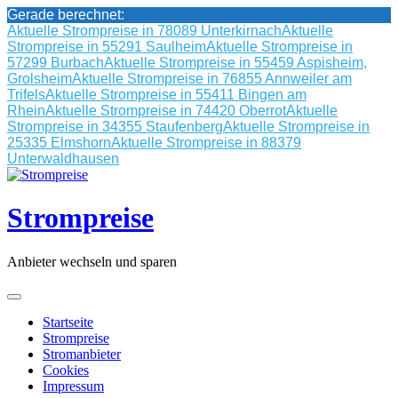
Gerade berechnet:
Aktuelle Strompreise in 78089 Unterkirnach
Aktuelle
Strompreise in 55291 Saulheim
Aktuelle Strompreise in
57299 Burbach
Aktuelle Strompreise in 55459 Aspisheim,
Grolsheim
Aktuelle Strompreise in 76855 Annweiler am
Trifels
Aktuelle Strompreise in 55411 Bingen am
Rhein
Aktuelle Strompreise in 74420 Oberrot
Aktuelle
Strompreise in 34355 Staufenberg
Aktuelle Strompreise in
25335 Elmshorn
Aktuelle Strompreise in 88379
Unterwaldhausen
Skip
to
content
Strompreise
Anbieter wechseln und sparen
Startseite
Strompreise
Stromanbieter
Cookies
Impressum