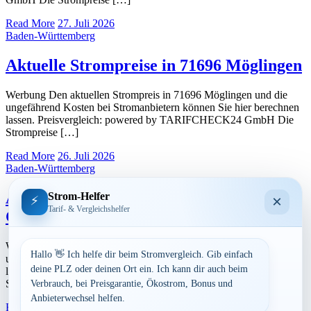
Read More
27. Juli 2026
Baden-Württemberg
Aktuelle Strompreise in 71696 Möglingen
Werbung Den aktuellen Strompreis in 71696 Möglingen und die
ungefährend Kosten bei Stromanbietern können Sie hier berechnen
lassen. Preisvergleich: powered by TARIFCHECK24 GmbH Die
Strompreise […]
Read More
26. Juli 2026
Baden-Württemberg
Aktuelle Strompreise in 71723
Strom-Helfer
×
⚡
Tarif- & Vergleichshelfer
Großbottwar
Werbung Den aktuellen Strompreis in 71723 Großbottwar und die
Hallo 👋 Ich helfe dir beim Stromvergleich. Gib einfach
ungefährend Kosten bei Stromanbietern können Sie hier berechnen
deine PLZ oder deinen Ort ein. Ich kann dir auch beim
lassen. Preisvergleich: powered by TARIFCHECK24 GmbH Die
Strompreise […]
Verbrauch, bei Preisgarantie, Ökostrom, Bonus und
Anbieterwechsel helfen.
Read More
23. Juli 2026