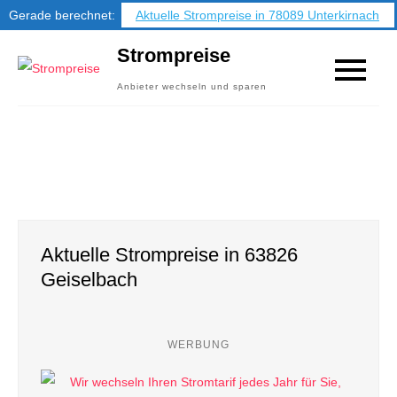
Gerade berechnet:
Aktuelle Strompreise in 78089 Unterkirnach
Skip
Strompreise
to
Anbieter wechseln und sparen
content
Aktuelle Strompreise in 63826
Geiselbach
WERBUNG