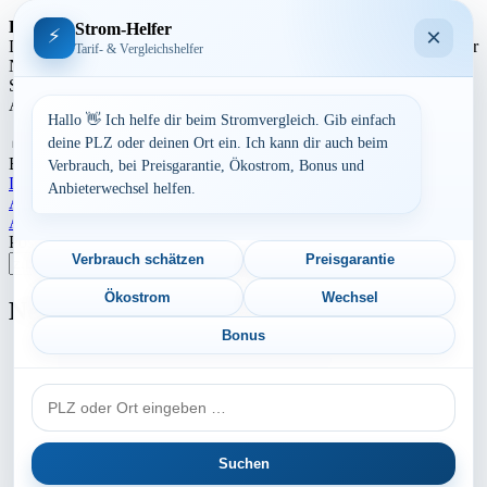
Regionale Unterschiede:
Strom-Helfer
×
⚡
Die Strompreise variieren je nach Region aufgrund unterschiedlicher
Tarif- & Vergleichshelfer
Netzentgelte und Steuern. In städtischen Gebieten können die
Strompreise tendenziell höher sein als in ländlicheren Gegenden.
Auch die Anbieterstruktur kann sich regional unterscheiden.
Hallo 👋 Ich helfe dir beim Stromvergleich. Gib einfach
Aufrufe:
269
deine PLZ oder deinen Ort ein. Ich kann dir auch beim
By
Dominik Laube
23. Juli 2026
Bayern
Verbrauch, bei Preisgarantie, Ökostrom, Bonus und
Landkreis Regen
Anbieterwechsel helfen.
Beitragsnavigation
Aktuelle Strompreise in 13589 Berlin Falkenhagener Feld
Aktuelle Strompreise in 94081 Fürstenzell
Postleitzahl eingeben
Verbrauch schätzen
Preisgarantie
Suchen
Ökostrom
Wechsel
Neu berechnet
Bonus
Aktuelle Strompreise in 16833 Fehrbellin
PLZ
Aktuelle Strompreise in 18569 Gingst
oder
Aktuelle Strompreise in 86482 Aystetten
Ort
Suchen
Aktuelle Strompreise in 72419 Neufra