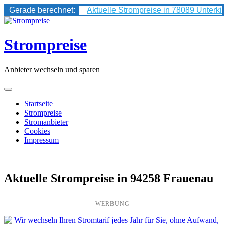
Gerade berechnet:
Aktuelle Strompreise in 78089 Unterki
Skip
to
content
Strompreise
Anbieter wechseln und sparen
Startseite
Strompreise
Stromanbieter
Cookies
Impressum
Aktuelle Strompreise in 94258 Frauenau
WERBUNG