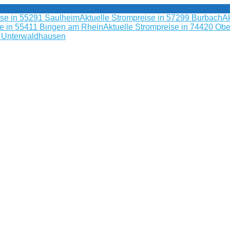
ise in 55291 Saulheim
Aktuelle Strompreise in 57299 Burbach
Ak
se in 55411 Bingen am Rhein
Aktuelle Strompreise in 74420 Obe
9 Unterwaldhausen