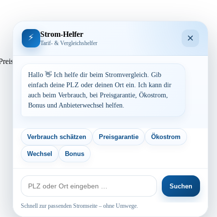
Strom-Helfer
×
⚡
Tarif- & Vergleichshelfer
sen. Preisvergleich: powered by TARIFCHECK24 GmbH Die
Hallo 👋 Ich helfe dir beim Stromvergleich. Gib
einfach deine PLZ oder deinen Ort ein. Ich kann dir
auch beim Verbrauch, bei Preisgarantie, Ökostrom,
Bonus und Anbieterwechsel helfen.
Verbrauch schätzen
Preisgarantie
Ökostrom
Wechsel
Bonus
PLZ
Suchen
oder
Ort
Schnell zur passenden Stromseite – ohne Umwege.