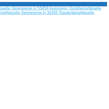
tuelle Strompreise in 55459 Aspisheim, Grolsheim
Aktuelle
rrot
Aktuelle Strompreise in 34355 Staufenberg
Aktuelle