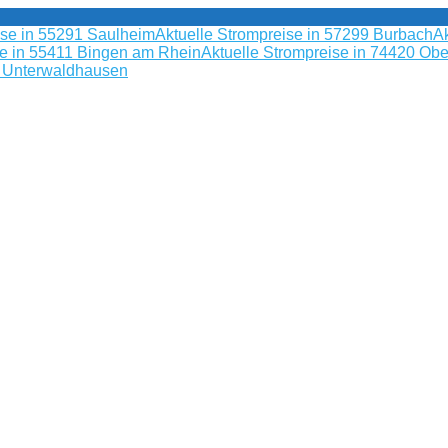
ise in 55291 Saulheim
Aktuelle Strompreise in 57299 Burbach
Ak
se in 55411 Bingen am Rhein
Aktuelle Strompreise in 74420 Obe
9 Unterwaldhausen