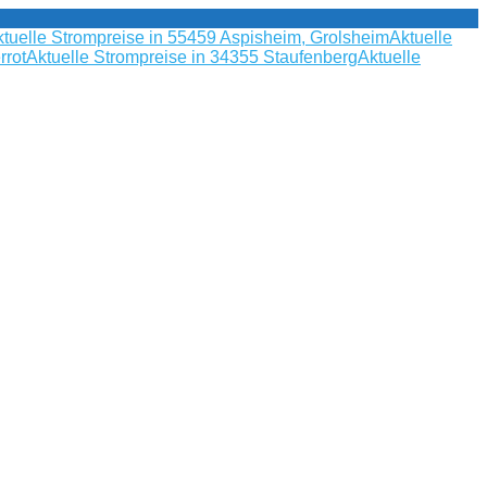
tuelle Strompreise in 55459 Aspisheim, Grolsheim
Aktuelle
rrot
Aktuelle Strompreise in 34355 Staufenberg
Aktuelle