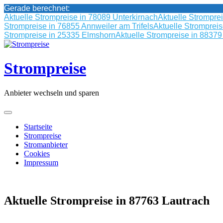
Gerade berechnet:
Aktuelle Strompreise in 78089 Unterkirnach
Aktuelle Strompre
Strompreise in 76855 Annweiler am Trifels
Aktuelle Stromprei
Strompreise in 25335 Elmshorn
Aktuelle Strompreise in 8837
Skip
to
content
Strompreise
Anbieter wechseln und sparen
Startseite
Strompreise
Stromanbieter
Cookies
Impressum
Aktuelle Strompreise in 87763 Lautrach