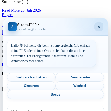
Strompreise […]
Read More
23. Juli 2026
Bayern
Aktuelle Strompreise in 87766
Strom-Helfer
×
⚡
Tarif- & Vergleichshelfer
Memmingerberg
Werbung Den aktuellen Strompreis in 87766 Memmingerberg und
Hallo 👋 Ich helfe dir beim Stromvergleich. Gib einfach
die ungefährend Kosten bei Stromanbietern können Sie hier
deine PLZ oder deinen Ort ein. Ich kann dir auch beim
berechnen lassen. Preisvergleich: powered by TARIFCHECK24
GmbH Die Strompreise […]
Verbrauch, bei Preisgarantie, Ökostrom, Bonus und
Anbieterwechsel helfen.
Read More
23. Juli 2026
Seitennummerierung
1
2
…
6
Nächste
Postleitzahl eingeben
der
Verbrauch schätzen
Preisgarantie
Suchen
Beiträge
Ökostrom
Wechsel
Neu berechnet
Bonus
Aktuelle Strompreise in 08304 Schönheide
PLZ
Aktuelle Strompreise in 82439 Großweil