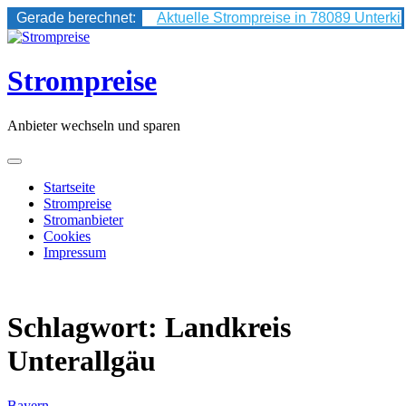
Gerade berechnet:
Aktuelle Strompreise in 78089 Unterki
Skip
to
content
Strompreise
Anbieter wechseln und sparen
Startseite
Strompreise
Stromanbieter
Cookies
Impressum
Schlagwort:
Landkreis
Unterallgäu
Bayern