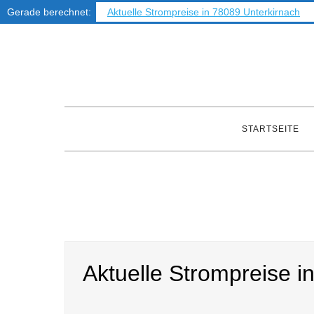
Gerade berechnet:
Aktuelle Strompreise in 78089 Unterkirnach
Skip
to
content
STARTSEITE
Aktuelle Strompreise