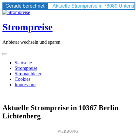
Gerade berechnet:
Aktuelle Strompreise in 78089 Unterki
Skip
to
content
Strompreise
Anbieter wechseln und sparen
Startseite
Strompreise
Stromanbieter
Cookies
Impressum
Aktuelle Strompreise in 10367 Berlin
Lichtenberg
WERBUNG