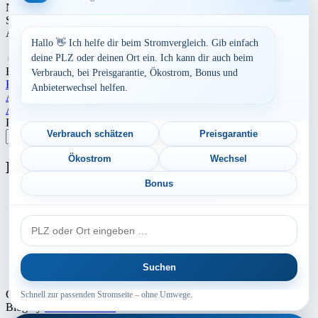
Netzentgelte und Steuern. In städtischen Gebieten können die
Strompreise tendenziell höher sein als in ländlicheren Gegenden.
Auch die Anbieterstruktur kann sich regional unterscheiden.
Hallo 👋 Ich helfe dir beim Stromvergleich. Gib einfach
Aufrufe:
276
deine PLZ oder deinen Ort ein. Ich kann dir auch beim
By
Dominik Laube
23. Juli 2026
Berlin
Verbrauch, bei Preisgarantie, Ökostrom, Bonus und
Kreisfreie Stadt Berlin
Anbieterwechsel helfen.
Beitragsnavigation
Aktuelle Strompreise in 94104 Tittling
Aktuelle Strompreise in 18546 Sassnitz
Postleitzahl eingeben
Verbrauch schätzen
Preisgarantie
Suchen
Ökostrom
Wechsel
Neu berechnet
Bonus
Aktuelle Strompreise in 78357 Mühlingen
PLZ
Aktuelle Strompreise in 34376 Immenhausen
oder
Aktuelle Strompreise in 92703 Krummennaab
Ort
Suchen
Aktuelle Strompreise in 45894 Gelsenkirchen
Copyright © 2024 - 2026 INTERMEDIA GROUP - Theme Marsh
Schnell zur passenden Stromseite – ohne Umwege.
Blog by
Creativ Themes