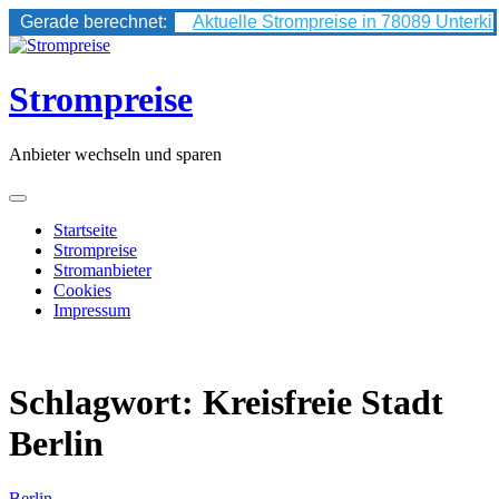
Gerade berechnet:
Aktuelle Strompreise in 78089 Unterki
Skip
to
content
Strompreise
Anbieter wechseln und sparen
Startseite
Strompreise
Stromanbieter
Cookies
Impressum
Schlagwort:
Kreisfreie Stadt
Berlin
Berlin