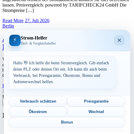
lassen. Preisvergleich: powered by TARIFCHECK24 GmbH Die
Strompreise […]
Read More
27. Juli 2026
Berlin
Aktuelle Strompreise in 12059 Berlin
Strom-Helfer
×
⚡
Tarif- & Vergleichshelfer
Neukölln
Werbung Den aktuellen Strompreis in 12059 Berlin Neukölln und
Hallo 👋 Ich helfe dir beim Stromvergleich. Gib einfach
die ungefährend Kosten bei Stromanbietern können Sie hier
deine PLZ oder deinen Ort ein. Ich kann dir auch beim
berechnen lassen. Preisvergleich: powered by TARIFCHECK24
GmbH Die […]
Verbrauch, bei Preisgarantie, Ökostrom, Bonus und
Anbieterwechsel helfen.
Read More
27. Juli 2026
Seitennummerierung
1
2
…
19
Nächste
Postleitzahl eingeben
der
Verbrauch schätzen
Preisgarantie
Suchen
Beiträge
Ökostrom
Wechsel
Neu berechnet
Bonus
Aktuelle Strompreise in 28790 Schwanewede