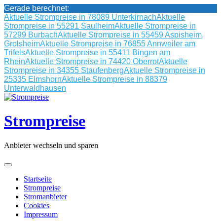
Gerade berechnet:
Aktuelle Strompreise in 78089 Unterkirnach
Aktuelle
Strompreise in 55291 Saulheim
Aktuelle Strompreise in
57299 Burbach
Aktuelle Strompreise in 55459 Aspisheim,
Grolsheim
Aktuelle Strompreise in 76855 Annweiler am
Trifels
Aktuelle Strompreise in 55411 Bingen am
Rhein
Aktuelle Strompreise in 74420 Oberrot
Aktuelle
Strompreise in 34355 Staufenberg
Aktuelle Strompreise in
25335 Elmshorn
Aktuelle Strompreise in 88379
Unterwaldhausen
Skip
to
content
Strompreise
Anbieter wechseln und sparen
Startseite
Strompreise
Stromanbieter
Cookies
Impressum