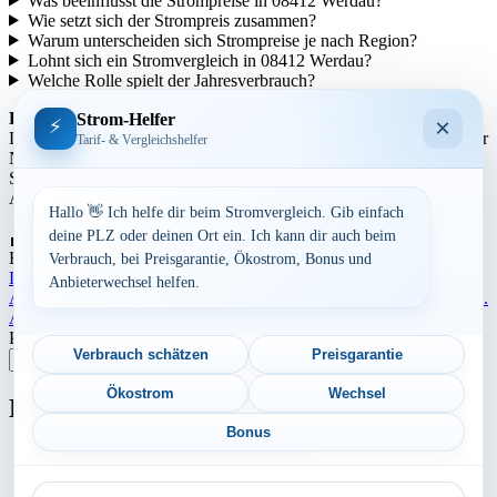
Was beeinflusst die Strompreise in 08412 Werdau?
Wie setzt sich der Strompreis zusammen?
Warum unterscheiden sich Strompreise je nach Region?
Lohnt sich ein Stromvergleich in 08412 Werdau?
Welche Rolle spielt der Jahresverbrauch?
Regionale Unterschiede:
Strom-Helfer
×
⚡
Die Strompreise variieren je nach Region aufgrund unterschiedlicher
Tarif- & Vergleichshelfer
Netzentgelte und Steuern. In städtischen Gebieten können die
Strompreise tendenziell höher sein als in ländlicheren Gegenden.
Auch die Anbieterstruktur kann sich regional unterscheiden.
Hallo 👋 Ich helfe dir beim Stromvergleich. Gib einfach
Aufrufe:
259
deine PLZ oder deinen Ort ein. Ich kann dir auch beim
By
Dominik Laube
23. Juli 2026
Sachsen
Verbrauch, bei Preisgarantie, Ökostrom, Bonus und
Landkreis Zwickau
Anbieterwechsel helfen.
Beitragsnavigation
Aktuelle Strompreise in 04626 Schmölln, Altkirchen, Nöbdenitz u.a.
Aktuelle Strompreise in 18311 Ribnitz-Damgarten
Postleitzahl eingeben
Verbrauch schätzen
Preisgarantie
Suchen
Ökostrom
Wechsel
Neu berechnet
Bonus
Aktuelle Strompreise in 49536 Lienen
PLZ
Aktuelle Strompreise in 83346 Bergen