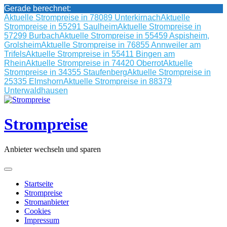
Gerade berechnet:
Aktuelle Strompreise in 78089 Unterkirnach
Aktuelle
Strompreise in 55291 Saulheim
Aktuelle Strompreise in
57299 Burbach
Aktuelle Strompreise in 55459 Aspisheim,
Grolsheim
Aktuelle Strompreise in 76855 Annweiler am
Trifels
Aktuelle Strompreise in 55411 Bingen am
Rhein
Aktuelle Strompreise in 74420 Oberrot
Aktuelle
Strompreise in 34355 Staufenberg
Aktuelle Strompreise in
25335 Elmshorn
Aktuelle Strompreise in 88379
Unterwaldhausen
Skip
to
content
Strompreise
Anbieter wechseln und sparen
Startseite
Strompreise
Stromanbieter
Cookies
Impressum