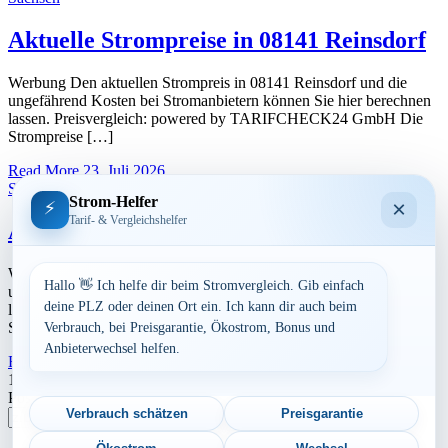
Aktuelle Strompreise in 08141 Reinsdorf
Werbung Den aktuellen Strompreis in 08141 Reinsdorf und die
ungefährend Kosten bei Stromanbietern können Sie hier berechnen
lassen. Preisvergleich: powered by TARIFCHECK24 GmbH Die
Strompreise […]
Read More
23. Juli 2026
Sachsen
Strom-Helfer
×
⚡
Tarif- & Vergleichshelfer
Aktuelle Strompreise in 08132 Mülsen
Werbung Den aktuellen Strompreis in 08132 Mülsen und die
Hallo 👋 Ich helfe dir beim Stromvergleich. Gib einfach
ungefährend Kosten bei Stromanbietern können Sie hier berechnen
deine PLZ oder deinen Ort ein. Ich kann dir auch beim
lassen. Preisvergleich: powered by TARIFCHECK24 GmbH Die
Strompreise […]
Verbrauch, bei Preisgarantie, Ökostrom, Bonus und
Anbieterwechsel helfen.
Read More
23. Juli 2026
Seitennummerierung
1
2
…
4
Nächste
Postleitzahl eingeben
der
Verbrauch schätzen
Preisgarantie
Suchen
Beiträge