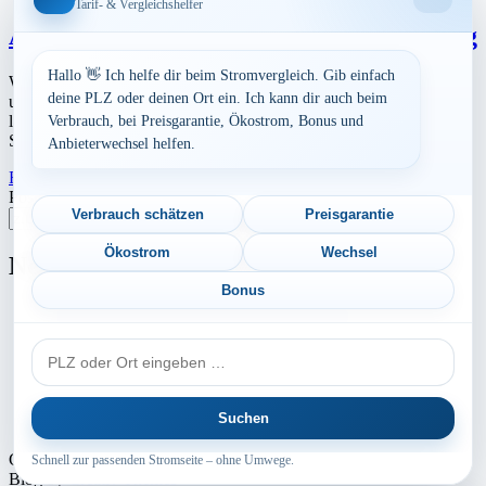
Tarif- & Vergleichshelfer
Aktuelle Strompreise in 69121 Heidelberg
Hallo 👋 Ich helfe dir beim Stromvergleich. Gib einfach
Werbung Den aktuellen Strompreis in 69121 Heidelberg und die
deine PLZ oder deinen Ort ein. Ich kann dir auch beim
ungefährend Kosten bei Stromanbietern können Sie hier berechnen
lassen. Preisvergleich: powered by TARIFCHECK24 GmbH Die
Verbrauch, bei Preisgarantie, Ökostrom, Bonus und
Strompreise […]
Anbieterwechsel helfen.
Read More
23. Juli 2026
Postleitzahl eingeben
Verbrauch schätzen
Preisgarantie
Suchen
Ökostrom
Wechsel
Neu berechnet
Bonus
Aktuelle Strompreise in 66538 Neunkirchen
PLZ
Aktuelle Strompreise in 79591 Eimeldingen
oder
Ort
Aktuelle Strompreise in 93176 Beratzhausen
Suchen
Aktuelle Strompreise in 84082 Laberweinting
Copyright © 2024 - 2026 INTERMEDIA GROUP - Theme Marsh
Schnell zur passenden Stromseite – ohne Umwege.
Blog by
Creativ Themes