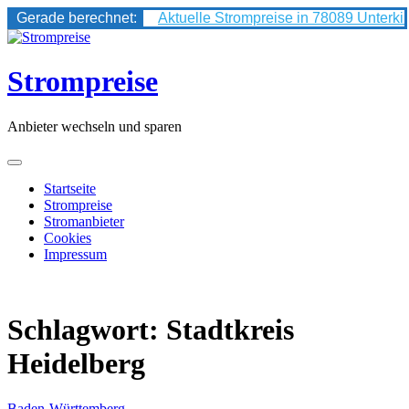
Gerade berechnet:
Aktuelle Strompreise in 78089 Unterki
Skip
to
content
Strompreise
Anbieter wechseln und sparen
Startseite
Strompreise
Stromanbieter
Cookies
Impressum
Schlagwort:
Stadtkreis
Heidelberg
Baden-Württemberg