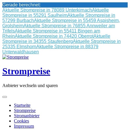
Gerade berechnet:
Aktuelle Strompreise in 78089 Unterkirnach
Aktuelle
Strompreise in 55291 Saulheim
Aktuelle Strompreise in
57299 Burbach
Aktuelle Strompreise in 55459 Aspisheim,
Grolsheim
Aktuelle Strompreise in 76855 Annweiler am
Trifels
Aktuelle Strompreise in 55411 Bingen am
Rhein
Aktuelle Strompreise in 74420 Oberrot
Aktuelle
Strompreise in 34355 Staufenberg
Aktuelle Strompreise in
25335 Elmshorn
Aktuelle Strompreise in 88379
Unterwaldhausen
Skip
to
content
Strompreise
Anbieter wechseln und sparen
Startseite
Strompreise
Stromanbieter
Cookies
Impressum