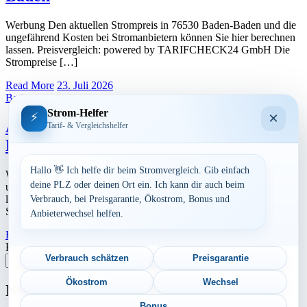
Werbung Den aktuellen Strompreis in 76530 Baden-Baden und die
ungefährend Kosten bei Stromanbietern können Sie hier berechnen
lassen. Preisvergleich: powered by TARIFCHECK24 GmbH Die
Strompreise […]
Read More
23. Juli 2026
Baden-Württemberg
Strom-Helfer
×
⚡
Aktuelle Strompreise in 76534 Baden-
Tarif- & Vergleichshelfer
Baden
Hallo 👋 Ich helfe dir beim Stromvergleich. Gib einfach
Werbung Den aktuellen Strompreis in 76534 Baden-Baden und die
deine PLZ oder deinen Ort ein. Ich kann dir auch beim
ungefährend Kosten bei Stromanbietern können Sie hier berechnen
lassen. Preisvergleich: powered by TARIFCHECK24 GmbH Die
Verbrauch, bei Preisgarantie, Ökostrom, Bonus und
Strompreise […]
Anbieterwechsel helfen.
Read More
23. Juli 2026
Postleitzahl eingeben
Verbrauch schätzen
Preisgarantie
Suchen
Ökostrom
Wechsel
Neu berechnet
Bonus