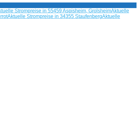
tuelle Strompreise in 55459 Aspisheim, Grolsheim
Aktuelle
rrot
Aktuelle Strompreise in 34355 Staufenberg
Aktuelle