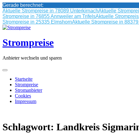
Gerade berechnet:
Aktuelle Strompreise in 78089 Unterkirnach
Aktuelle Strompre
Strompreise in 76855 Annweiler am Trifels
Aktuelle Stromprei
Strompreise in 25335 Elmshorn
Aktuelle Strompreise in 8837
Skip
to
content
Strompreise
Anbieter wechseln und sparen
Startseite
Strompreise
Stromanbieter
Cookies
Impressum
Schlagwort:
Landkreis Sigmari