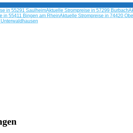
ise in 55291 Saulheim
Aktuelle Strompreise in 57299 Burbach
Ak
se in 55411 Bingen am Rhein
Aktuelle Strompreise in 74420 Obe
9 Unterwaldhausen
ngen