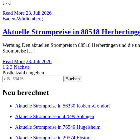
[…]
Read More
23. Juli 2026
Baden-Württemberg
Aktuelle Strompreise in 88518 Herberting
Werbung Den aktuellen Strompreis in 88518 Herbertingen und die 
Strompreise […]
Read More
23. Juli 2026
Seitennummerierung
1
2
3
Nächste
Postleitzahl eingeben
der
Suchen
Beiträge
Neu berechnet
Aktuelle Strompreise in 56330 Kobern-Gondorf
Aktuelle Strompreise in 42699 Solingen
Aktuelle Strompreise in 76549 Hügelsheim
Aktuelle Strompreise in 29574 Ebstorf