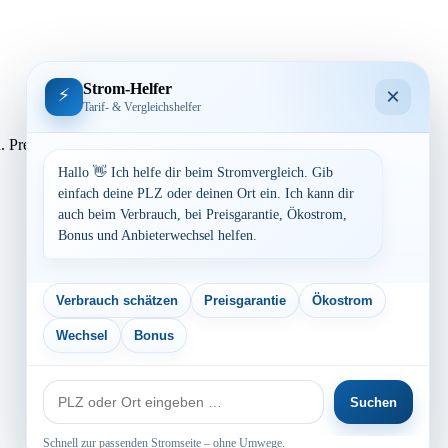
Strom-Helfer
×
⚡
Tarif- & Vergleichshelfer
assen. Preisvergleich: powered by TARIFCHECK24 GmbH Die
Hallo 👋 Ich helfe dir beim Stromvergleich. Gib
einfach deine PLZ oder deinen Ort ein. Ich kann dir
auch beim Verbrauch, bei Preisgarantie, Ökostrom,
Bonus und Anbieterwechsel helfen.
Verbrauch schätzen
Preisgarantie
Ökostrom
Wechsel
Bonus
PLZ
Suchen
oder
Ort
Schnell zur passenden Stromseite – ohne Umwege.