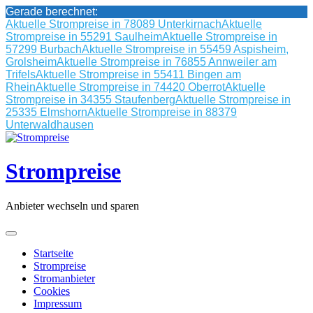
Gerade berechnet:
Aktuelle Strompreise in 78089 Unterkirnach
Aktuelle
Strompreise in 55291 Saulheim
Aktuelle Strompreise in
57299 Burbach
Aktuelle Strompreise in 55459 Aspisheim,
Grolsheim
Aktuelle Strompreise in 76855 Annweiler am
Trifels
Aktuelle Strompreise in 55411 Bingen am
Rhein
Aktuelle Strompreise in 74420 Oberrot
Aktuelle
Strompreise in 34355 Staufenberg
Aktuelle Strompreise in
25335 Elmshorn
Aktuelle Strompreise in 88379
Unterwaldhausen
Skip
to
content
Strompreise
Anbieter wechseln und sparen
Startseite
Strompreise
Stromanbieter
Cookies
Impressum