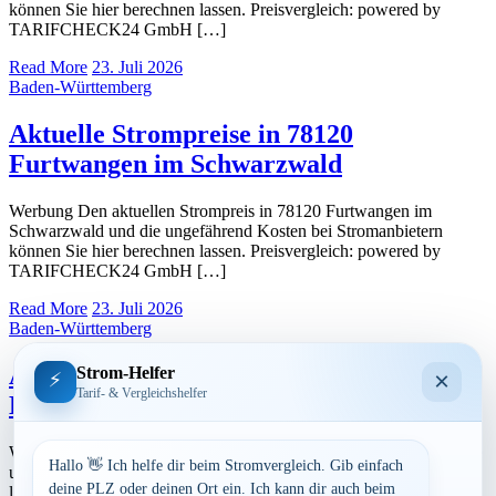
können Sie hier berechnen lassen. Preisvergleich: powered by
TARIFCHECK24 GmbH […]
Read More
23. Juli 2026
Baden-Württemberg
Aktuelle Strompreise in 78120
Furtwangen im Schwarzwald
Werbung Den aktuellen Strompreis in 78120 Furtwangen im
Schwarzwald und die ungefährend Kosten bei Stromanbietern
können Sie hier berechnen lassen. Preisvergleich: powered by
TARIFCHECK24 GmbH […]
Read More
23. Juli 2026
Baden-Württemberg
Aktuelle Strompreise in 78073 Bad
Strom-Helfer
×
⚡
Tarif- & Vergleichshelfer
Dürrheim
Werbung Den aktuellen Strompreis in 78073 Bad Dürrheim und die
Hallo 👋 Ich helfe dir beim Stromvergleich. Gib einfach
ungefährend Kosten bei Stromanbietern können Sie hier berechnen
deine PLZ oder deinen Ort ein. Ich kann dir auch beim
lassen. Preisvergleich: powered by TARIFCHECK24 GmbH Die