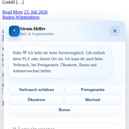
GmbH […]
Read More
23. Juli 2026
Baden-Württemberg
Aktuelle Strompreise in 73667
Strom-Helfer
×
⚡
Tarif- & Vergleichshelfer
Kaisersbach
Werbung Den aktuellen Strompreis in 73667 Kaisersbach und die
Hallo 👋 Ich helfe dir beim Stromvergleich. Gib einfach
ungefährend Kosten bei Stromanbietern können Sie hier berechnen
deine PLZ oder deinen Ort ein. Ich kann dir auch beim
lassen. Preisvergleich: powered by TARIFCHECK24 GmbH Die
Strompreise […]
Verbrauch, bei Preisgarantie, Ökostrom, Bonus und
Anbieterwechsel helfen.
Read More
23. Juli 2026
Seitennummerierung
1
2
…
4
Nächste
Postleitzahl eingeben
der
Verbrauch schätzen
Preisgarantie
Suchen
Beiträge
Ökostrom
Wechsel
Neu berechnet
Bonus
Aktuelle Strompreise in 03052 Cottbus
PLZ
Aktuelle Strompreise in 67317 Altleiningen