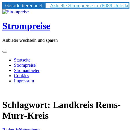
Gerade berechnet:
Aktuelle Strompreise in 78089 Unterki
Skip
to
content
Strompreise
Anbieter wechseln und sparen
Startseite
Strompreise
Stromanbieter
Cookies
Impressum
Schlagwort:
Landkreis Rems-
Murr-Kreis
Baden-Württemberg