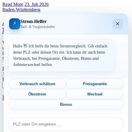
Read More
23. Juli 2026
Baden-Württemberg
Aktuelle Strompreise in 73563
Strom-Helfer
×
⚡
Tarif- & Vergleichshelfer
Mögglingen
Werbung Den aktuellen Strompreis in 73563 Mögglingen und die
Hallo 👋 Ich helfe dir beim Stromvergleich. Gib einfach
ungefährend Kosten bei Stromanbietern können Sie hier berechnen
deine PLZ oder deinen Ort ein. Ich kann dir auch beim
lassen. Preisvergleich: powered by TARIFCHECK24 GmbH Die
Strompreise […]
Verbrauch, bei Preisgarantie, Ökostrom, Bonus und
Anbieterwechsel helfen.
Read More
23. Juli 2026
Seitennummerierung
1
2
…
5
Nächste
Postleitzahl eingeben
der
Verbrauch schätzen
Preisgarantie
Suchen
Beiträge
Ökostrom
Wechsel
Neu berechnet
Bonus
Aktuelle Strompreise in 89269 Vöhringen
PLZ
Aktuelle Strompreise in 54343 Föhren
oder
Aktuelle Strompreise in 44894 Bochum
Ort