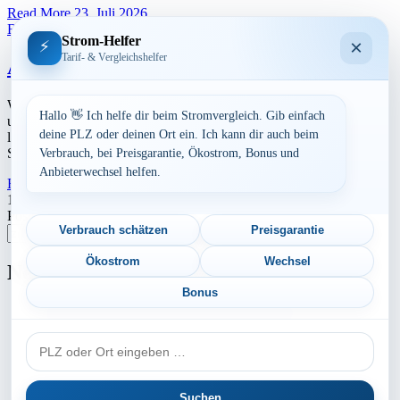
Read More
23. Juli 2026
Baden-Württemberg
Strom-Helfer
×
⚡
Tarif- & Vergleichshelfer
Aktuelle Strompreise in 97947 Grünsfeld
Werbung Den aktuellen Strompreis in 97947 Grünsfeld und die
Hallo 👋 Ich helfe dir beim Stromvergleich. Gib einfach
ungefährend Kosten bei Stromanbietern können Sie hier berechnen
deine PLZ oder deinen Ort ein. Ich kann dir auch beim
lassen. Preisvergleich: powered by TARIFCHECK24 GmbH Die
Strompreise […]
Verbrauch, bei Preisgarantie, Ökostrom, Bonus und
Anbieterwechsel helfen.
Read More
23. Juli 2026
Seitennummerierung
1
2
Nächste
Postleitzahl eingeben
der
Verbrauch schätzen
Preisgarantie
Suchen
Beiträge
Ökostrom
Wechsel
Neu berechnet
Bonus
Aktuelle Strompreise in 24568 Kaltenkirchen
PLZ
Aktuelle Strompreise in 84140 Gangkofen
oder
Aktuelle Strompreise in 21647 Moisburg
Ort
Suchen