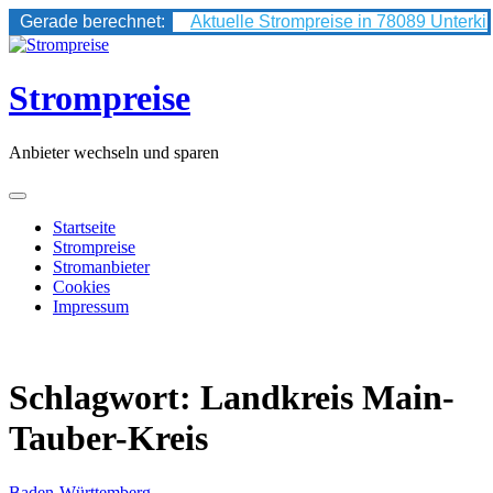
Gerade berechnet:
Aktuelle Strompreise in 78089 Unterki
Skip
to
content
Strompreise
Anbieter wechseln und sparen
Startseite
Strompreise
Stromanbieter
Cookies
Impressum
Schlagwort:
Landkreis Main-
Tauber-Kreis
Baden-Württemberg