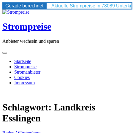
Gerade berechnet:
Aktuelle Strompreise in 78089 Unterki
Skip
to
content
Strompreise
Anbieter wechseln und sparen
Startseite
Strompreise
Stromanbieter
Cookies
Impressum
Schlagwort:
Landkreis
Esslingen
Baden-Württemberg