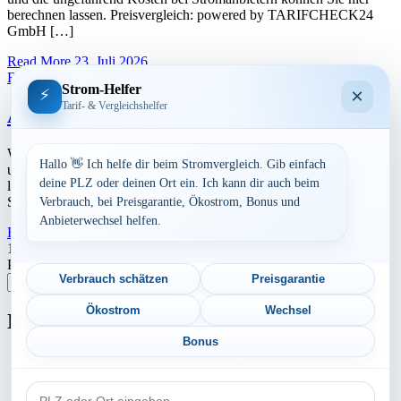
berechnen lassen. Preisvergleich: powered by TARIFCHECK24
GmbH […]
Read More
23. Juli 2026
Baden-Württemberg
Strom-Helfer
×
⚡
Tarif- & Vergleichshelfer
Aktuelle Strompreise in 73274 Notzingen
Werbung Den aktuellen Strompreis in 73274 Notzingen und die
Hallo 👋 Ich helfe dir beim Stromvergleich. Gib einfach
ungefährend Kosten bei Stromanbietern können Sie hier berechnen
deine PLZ oder deinen Ort ein. Ich kann dir auch beim
lassen. Preisvergleich: powered by TARIFCHECK24 GmbH Die
Strompreise […]
Verbrauch, bei Preisgarantie, Ökostrom, Bonus und
Anbieterwechsel helfen.
Read More
23. Juli 2026
Seitennummerierung
1
2
…
5
Nächste
Postleitzahl eingeben
der
Verbrauch schätzen
Preisgarantie
Suchen
Beiträge
Ökostrom
Wechsel
Neu berechnet
Bonus
Aktuelle Strompreise in 76694 Forst
PLZ
Aktuelle Strompreise in 37339 Worbis