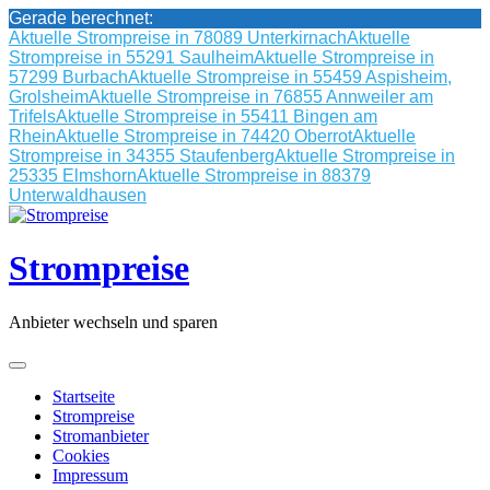
Gerade berechnet:
Aktuelle Strompreise in 78089 Unterkirnach
Aktuelle
Strompreise in 55291 Saulheim
Aktuelle Strompreise in
57299 Burbach
Aktuelle Strompreise in 55459 Aspisheim,
Grolsheim
Aktuelle Strompreise in 76855 Annweiler am
Trifels
Aktuelle Strompreise in 55411 Bingen am
Rhein
Aktuelle Strompreise in 74420 Oberrot
Aktuelle
Strompreise in 34355 Staufenberg
Aktuelle Strompreise in
25335 Elmshorn
Aktuelle Strompreise in 88379
Unterwaldhausen
Skip
to
content
Strompreise
Anbieter wechseln und sparen
Startseite
Strompreise
Stromanbieter
Cookies
Impressum