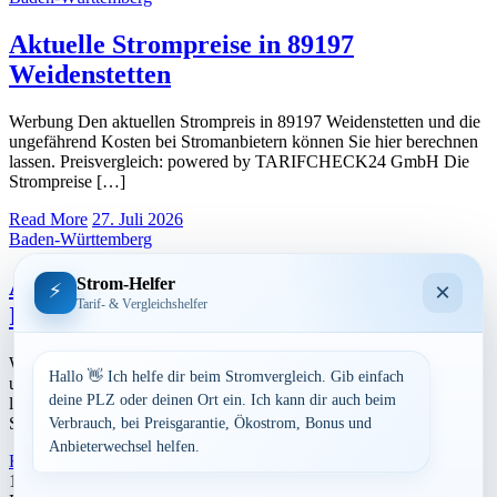
Aktuelle Strompreise in 89197
Weidenstetten
Werbung Den aktuellen Strompreis in 89197 Weidenstetten und die
ungefährend Kosten bei Stromanbietern können Sie hier berechnen
lassen. Preisvergleich: powered by TARIFCHECK24 GmbH Die
Strompreise […]
Read More
27. Juli 2026
Baden-Württemberg
Aktuelle Strompreise in 89171
Strom-Helfer
×
⚡
Tarif- & Vergleichshelfer
Illerkirchberg
Werbung Den aktuellen Strompreis in 89171 Illerkirchberg und die
Hallo 👋 Ich helfe dir beim Stromvergleich. Gib einfach
ungefährend Kosten bei Stromanbietern können Sie hier berechnen
deine PLZ oder deinen Ort ein. Ich kann dir auch beim
lassen. Preisvergleich: powered by TARIFCHECK24 GmbH Die
Strompreise […]
Verbrauch, bei Preisgarantie, Ökostrom, Bonus und
Anbieterwechsel helfen.
Read More
27. Juli 2026
Seitennummerierung
1
2
…
5
Nächste