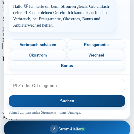
Werbung Den aktuellen Strompreis in 42115 Wuppertal und die
Hallo 👋 Ich helfe dir beim Stromvergleich. Gib einfach
ungefährend Kosten bei Stromanbietern können Sie hier berechnen
deine PLZ oder deinen Ort ein. Ich kann dir auch beim
lassen. Preisvergleich: powered by TARIFCHECK24 GmbH Die
Strompreise […]
Verbrauch, bei Preisgarantie, Ökostrom, Bonus und
Anbieterwechsel helfen.
Read More
23. Juli 2026
Seitennummerierung
1
2
3
Nächste
Postleitzahl eingeben
der
Verbrauch schätzen
Preisgarantie
Suchen
Beiträge
Ökostrom
Wechsel
Neu berechnet
Bonus
Aktuelle Strompreise in 66111 Saarbrücken
PLZ
Aktuelle Strompreise in 74831 Gundelsheim
oder
Aktuelle Strompreise in 21368 Dahlenburg
Ort
Suchen
Aktuelle Strompreise in 48317 Drensteinfurt
Copyright © 2024 - 2026 INTERMEDIA GROUP - Theme Marsh
Schnell zur passenden Stromseite – ohne Umwege.
Blog by
Creativ Themes
⚡
Strom-Helfer