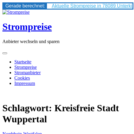
Gerade berechnet:
Aktuelle Strompreise in 78089 Unterki
Skip
to
content
Strompreise
Anbieter wechseln und sparen
Startseite
Strompreise
Stromanbieter
Cookies
Impressum
Schlagwort:
Kreisfreie Stadt
Wuppertal
Nordrhein-Westfalen