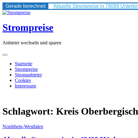
Gerade berechnet:
Aktuelle Strompreise in 78089 Unterki
Skip
to
content
Strompreise
Anbieter wechseln und sparen
Startseite
Strompreise
Stromanbieter
Cookies
Impressum
Schlagwort:
Kreis Oberbergisch
Nordrhein-Westfalen