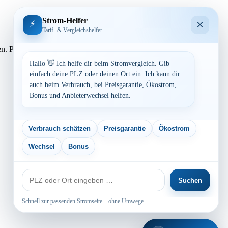
Strom-Helfer
×
⚡
Tarif- & Vergleichshelfer
lassen. Preisvergleich: powered by TARIFCHECK24 GmbH Die
Hallo 👋 Ich helfe dir beim Stromvergleich. Gib
einfach deine PLZ oder deinen Ort ein. Ich kann dir
auch beim Verbrauch, bei Preisgarantie, Ökostrom,
Bonus und Anbieterwechsel helfen.
Verbrauch schätzen
Preisgarantie
Ökostrom
Wechsel
Bonus
PLZ
Suchen
oder
Ort
Schnell zur passenden Stromseite – ohne Umwege.