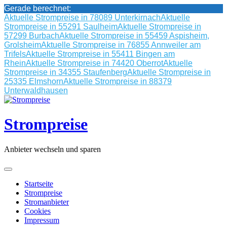
Gerade berechnet:
Aktuelle Strompreise in 78089 Unterkirnach
Aktuelle
Strompreise in 55291 Saulheim
Aktuelle Strompreise in
57299 Burbach
Aktuelle Strompreise in 55459 Aspisheim,
Grolsheim
Aktuelle Strompreise in 76855 Annweiler am
Trifels
Aktuelle Strompreise in 55411 Bingen am
Rhein
Aktuelle Strompreise in 74420 Oberrot
Aktuelle
Strompreise in 34355 Staufenberg
Aktuelle Strompreise in
25335 Elmshorn
Aktuelle Strompreise in 88379
Unterwaldhausen
Skip
to
content
Strompreise
Anbieter wechseln und sparen
Startseite
Strompreise
Stromanbieter
Cookies
Impressum