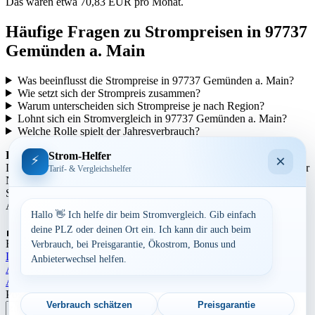
Das wären etwa 70,83 EUR pro Monat.
Häufige Fragen zu Strompreisen in 97737
Gemünden a. Main
Was beeinflusst die Strompreise in 97737 Gemünden a. Main?
Wie setzt sich der Strompreis zusammen?
Warum unterscheiden sich Strompreise je nach Region?
Lohnt sich ein Stromvergleich in 97737 Gemünden a. Main?
Welche Rolle spielt der Jahresverbrauch?
Regionale Unterschiede:
Strom-Helfer
×
⚡
Die Strompreise variieren je nach Region aufgrund unterschiedlicher
Tarif- & Vergleichshelfer
Netzentgelte und Steuern. In städtischen Gebieten können die
Strompreise tendenziell höher sein als in ländlicheren Gegenden.
Auch die Anbieterstruktur kann sich regional unterscheiden.
Hallo 👋 Ich helfe dir beim Stromvergleich. Gib einfach
Aufrufe:
350
deine PLZ oder deinen Ort ein. Ich kann dir auch beim
By
Dominik Laube
27. Juli 2026
Bayern
Verbrauch, bei Preisgarantie, Ökostrom, Bonus und
Landkreis Main-Spessart
Anbieterwechsel helfen.
Beitragsnavigation
Aktuelle Strompreise in 74535 Mainhardt
Aktuelle Strompreise in 57258 Freudenberg
Postleitzahl eingeben
Verbrauch schätzen
Preisgarantie
Suchen