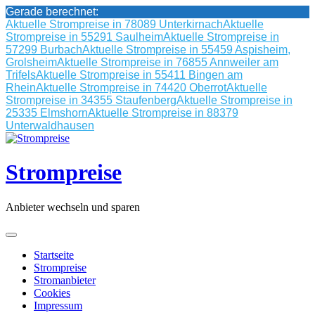
Gerade berechnet:
Aktuelle Strompreise in 78089 Unterkirnach
Aktuelle
Strompreise in 55291 Saulheim
Aktuelle Strompreise in
57299 Burbach
Aktuelle Strompreise in 55459 Aspisheim,
Grolsheim
Aktuelle Strompreise in 76855 Annweiler am
Trifels
Aktuelle Strompreise in 55411 Bingen am
Rhein
Aktuelle Strompreise in 74420 Oberrot
Aktuelle
Strompreise in 34355 Staufenberg
Aktuelle Strompreise in
25335 Elmshorn
Aktuelle Strompreise in 88379
Unterwaldhausen
Skip
to
content
Strompreise
Anbieter wechseln und sparen
Startseite
Strompreise
Stromanbieter
Cookies
Impressum