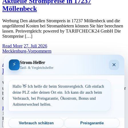
Aktuelle Strompreise in 17237
Möllenbeck
Werbung Den aktuellen Strompreis in 17237 Möllenbeck und die
ungefährend Kosten bei Stromanbietern können Sie hier berechnen
lassen. Preisvergleich: powered by TARIFCHECK24 GmbH Die
Strompreise […]
Read More
27. Juli 2026
Mecklenburg-Vorpommern
Aktuelle Strompreise in 18059 Rostock,
Strom-Helfer
×
⚡
Tarif- & Vergleichshelfer
Papendorf u.a.
Werbung Den aktuellen Strompreis in 18059 Rostock, Papendorf
Hallo 👋 Ich helfe dir beim Stromvergleich. Gib einfach
u.a. und die ungefährend Kosten bei Stromanbietern können Sie hier
deine PLZ oder deinen Ort ein. Ich kann dir auch beim
berechnen lassen. Preisvergleich: powered by TARIFCHECK24
GmbH […]
Verbrauch, bei Preisgarantie, Ökostrom, Bonus und
Anbieterwechsel helfen.
Read More
27. Juli 2026
Seitennummerierung
1
2
…
19
Nächste
Postleitzahl eingeben
der
Verbrauch schätzen
Preisgarantie
Suchen