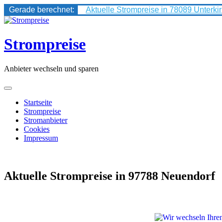
Gerade berechnet:
Aktuelle Strompreise in 78089 Unterki
Skip
to
content
Strompreise
Anbieter wechseln und sparen
Startseite
Strompreise
Stromanbieter
Cookies
Impressum
Aktuelle Strompreise in 97788 Neuendorf