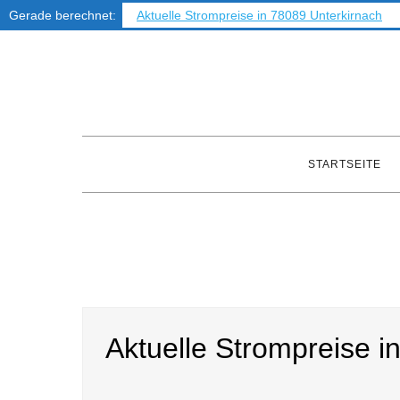
Gerade berechnet:
Aktuelle Strompreise in 78089 Unterkirnach
Skip
to
content
STARTSEITE
Aktuelle Strompreise 