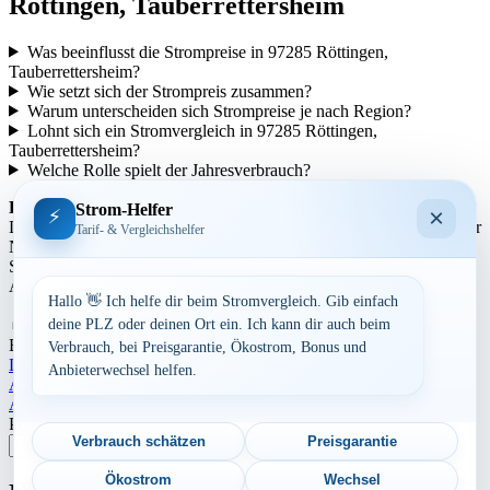
Röttingen, Tauberrettersheim
Was beeinflusst die Strompreise in 97285 Röttingen,
Tauberrettersheim?
Wie setzt sich der Strompreis zusammen?
Warum unterscheiden sich Strompreise je nach Region?
Lohnt sich ein Stromvergleich in 97285 Röttingen,
Tauberrettersheim?
Welche Rolle spielt der Jahresverbrauch?
Regionale Unterschiede:
Strom-Helfer
×
⚡
Die Strompreise variieren je nach Region aufgrund unterschiedlicher
Tarif- & Vergleichshelfer
Netzentgelte und Steuern. In städtischen Gebieten können die
Strompreise tendenziell höher sein als in ländlicheren Gegenden.
Auch die Anbieterstruktur kann sich regional unterscheiden.
Hallo 👋 Ich helfe dir beim Stromvergleich. Gib einfach
Aufrufe:
303
deine PLZ oder deinen Ort ein. Ich kann dir auch beim
By
Dominik Laube
23. Juli 2026
Bayern
Verbrauch, bei Preisgarantie, Ökostrom, Bonus und
Landkreis Würzburg
Anbieterwechsel helfen.
Beitragsnavigation
Aktuelle Strompreise in 97222 Rimpar
Aktuelle Strompreise in 89185 Hüttisheim
Postleitzahl eingeben
Verbrauch schätzen
Preisgarantie
Suchen
Ökostrom
Wechsel