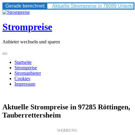
Gerade berechnet:
Aktuelle Strompreise in 78089 Unterki
Skip
to
content
Strompreise
Anbieter wechseln und sparen
Startseite
Strompreise
Stromanbieter
Cookies
Impressum
Aktuelle Strompreise in 97285 Röttingen,
Tauberrettersheim
WERBUNG