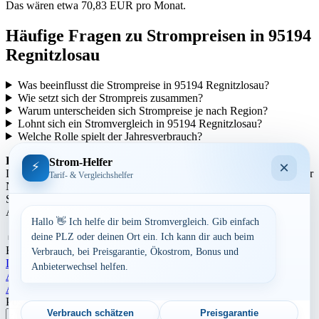
Das wären etwa 70,83 EUR pro Monat.
Häufige Fragen zu Strompreisen in 95194
Regnitzlosau
Was beeinflusst die Strompreise in 95194 Regnitzlosau?
Wie setzt sich der Strompreis zusammen?
Warum unterscheiden sich Strompreise je nach Region?
Lohnt sich ein Stromvergleich in 95194 Regnitzlosau?
Welche Rolle spielt der Jahresverbrauch?
Regionale Unterschiede:
Strom-Helfer
×
⚡
Die Strompreise variieren je nach Region aufgrund unterschiedlicher
Tarif- & Vergleichshelfer
Netzentgelte und Steuern. In städtischen Gebieten können die
Strompreise tendenziell höher sein als in ländlicheren Gegenden.
Auch die Anbieterstruktur kann sich regional unterscheiden.
Hallo 👋 Ich helfe dir beim Stromvergleich. Gib einfach
Aufrufe:
264
deine PLZ oder deinen Ort ein. Ich kann dir auch beim
By
Dominik Laube
23. Juli 2026
Bayern
Verbrauch, bei Preisgarantie, Ökostrom, Bonus und
Landkreis Hof
Anbieterwechsel helfen.
Beitragsnavigation
Aktuelle Strompreise in 95028 Hof
Aktuelle Strompreise in 92665 Altenstadt a.d. Waldnaab
Postleitzahl eingeben
Verbrauch schätzen
Preisgarantie
Suchen