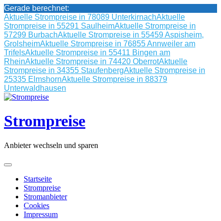
Gerade berechnet:
Aktuelle Strompreise in 78089 Unterkirnach
Aktuelle
Strompreise in 55291 Saulheim
Aktuelle Strompreise in
57299 Burbach
Aktuelle Strompreise in 55459 Aspisheim,
Grolsheim
Aktuelle Strompreise in 76855 Annweiler am
Trifels
Aktuelle Strompreise in 55411 Bingen am
Rhein
Aktuelle Strompreise in 74420 Oberrot
Aktuelle
Strompreise in 34355 Staufenberg
Aktuelle Strompreise in
25335 Elmshorn
Aktuelle Strompreise in 88379
Unterwaldhausen
Skip
to
content
Strompreise
Anbieter wechseln und sparen
Startseite
Strompreise
Stromanbieter
Cookies
Impressum