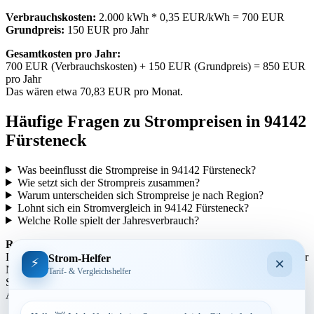
Verbrauchskosten:
2.000 kWh * 0,35 EUR/kWh = 700 EUR
Grundpreis:
150 EUR pro Jahr
Gesamtkosten pro Jahr:
700 EUR (Verbrauchskosten) + 150 EUR (Grundpreis) = 850 EUR
pro Jahr
Das wären etwa 70,83 EUR pro Monat.
Häufige Fragen zu Strompreisen in 94142
Fürsteneck
Was beeinflusst die Strompreise in 94142 Fürsteneck?
Wie setzt sich der Strompreis zusammen?
Warum unterscheiden sich Strompreise je nach Region?
Lohnt sich ein Stromvergleich in 94142 Fürsteneck?
Welche Rolle spielt der Jahresverbrauch?
Regionale Unterschiede:
Die Strompreise variieren je nach Region aufgrund unterschiedlicher
Strom-Helfer
×
⚡
Netzentgelte und Steuern. In städtischen Gebieten können die
Tarif- & Vergleichshelfer
Strompreise tendenziell höher sein als in ländlicheren Gegenden.
Auch die Anbieterstruktur kann sich regional unterscheiden.