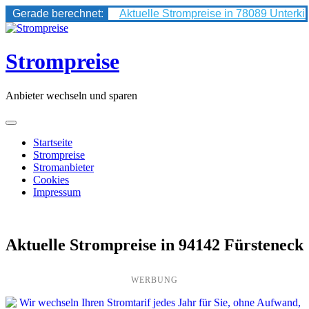
Gerade berechnet:
Aktuelle Strompreise in 78089 Unterki
Skip
to
content
Strompreise
Anbieter wechseln und sparen
Startseite
Strompreise
Stromanbieter
Cookies
Impressum
Aktuelle Strompreise in 94142 Fürsteneck
WERBUNG