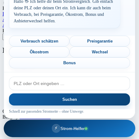
Hallo 👋 Ich helfe dir beim Stromvergleich. Gib einfach
Aufrufe:
250
By
Dominik Laube
23. Juli 2026
Bayern
deine PLZ oder deinen Ort ein. Ich kann dir auch beim
Landkreis Freyung-Grafenau
Verbrauch, bei Preisgarantie, Ökostrom, Bonus und
Beitragsnavigation
Aktuelle Strompreise in 17495 Karlsburg
Anbieterwechsel helfen.
Aktuelle Strompreise in 97280 Remlingen
Postleitzahl eingeben
Suchen
Verbrauch schätzen
Preisgarantie
Neu berechnet
Ökostrom
Wechsel
Bonus
Aktuelle Strompreise in 38889 Blankenburg, Oberharz am
Brocken
PLZ
Aktuelle Strompreise in 84529 Tittmoning
oder
Aktuelle Strompreise in 54595 Prüm
Ort
Suchen
Aktuelle Strompreise in 65629 Niederneisen
Copyright © 2024 - 2026 INTERMEDIA GROUP - Theme Marsh
Schnell zur passenden Stromseite – ohne Umwege.
Blog by
Creativ Themes
⚡
Strom-Helfer