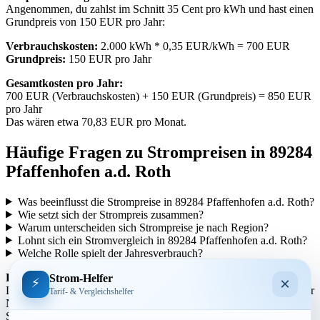
Angenommen, du zahlst im Schnitt 35 Cent pro kWh und hast einen
Grundpreis von 150 EUR pro Jahr:
Verbrauchskosten:
2.000 kWh * 0,35 EUR/kWh = 700 EUR
Grundpreis:
150 EUR pro Jahr
Gesamtkosten pro Jahr:
700 EUR (Verbrauchskosten) + 150 EUR (Grundpreis) = 850 EUR
pro Jahr
Das wären etwa 70,83 EUR pro Monat.
Häufige Fragen zu Strompreisen in 89284
Pfaffenhofen a.d. Roth
Was beeinflusst die Strompreise in 89284 Pfaffenhofen a.d. Roth?
Wie setzt sich der Strompreis zusammen?
Warum unterscheiden sich Strompreise je nach Region?
Lohnt sich ein Stromvergleich in 89284 Pfaffenhofen a.d. Roth?
Welche Rolle spielt der Jahresverbrauch?
Regionale Unterschiede:
Strom-Helfer
×
⚡
Die Strompreise variieren je nach Region aufgrund unterschiedlicher
Tarif- & Vergleichshelfer
Netzentgelte und Steuern. In städtischen Gebieten können die
Strompreise tendenziell höher sein als in ländlicheren Gegenden.