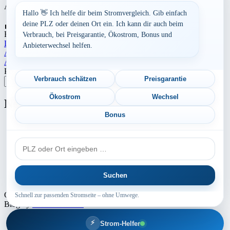
Auch die Anbieterstruktur kann sich regional unterscheiden.
Hallo 👋 Ich helfe dir beim Stromvergleich. Gib einfach
Aufrufe:
277
deine PLZ oder deinen Ort ein. Ich kann dir auch beim
By
Dominik Laube
23. Juli 2026
Bayern
Verbrauch, bei Preisgarantie, Ökostrom, Bonus und
Landkreis Neu-Ulm
Anbieterwechsel helfen.
Beitragsnavigation
Aktuelle Strompreise in 91587 Adelshofen
Aktuelle Strompreise in 37339 Worbis
Postleitzahl eingeben
Verbrauch schätzen
Preisgarantie
Suchen
Ökostrom
Wechsel
Neu berechnet
Bonus
Aktuelle Strompreise in 56269 Dierdorf
PLZ
Aktuelle Strompreise in 99826 Mihla
oder
Ort
Aktuelle Strompreise in 97320 Albertshofen
Suchen
Aktuelle Strompreise in 94099 Ruhstorf a.d. Rott
Copyright © 2024 - 2026 INTERMEDIA GROUP - Theme Marsh
Schnell zur passenden Stromseite – ohne Umwege.
Blog by
Creativ Themes
⚡
Strom-Helfer