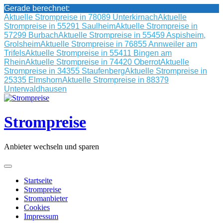
Gerade berechnet:
Aktuelle Strompreise in 78089 Unterkirnach
Aktuelle
Strompreise in 55291 Saulheim
Aktuelle Strompreise in
57299 Burbach
Aktuelle Strompreise in 55459 Aspisheim,
Grolsheim
Aktuelle Strompreise in 76855 Annweiler am
Trifels
Aktuelle Strompreise in 55411 Bingen am
Rhein
Aktuelle Strompreise in 74420 Oberrot
Aktuelle
Strompreise in 34355 Staufenberg
Aktuelle Strompreise in
25335 Elmshorn
Aktuelle Strompreise in 88379
Unterwaldhausen
Skip
to
content
Strompreise
Anbieter wechseln und sparen
Startseite
Strompreise
Stromanbieter
Cookies
Impressum