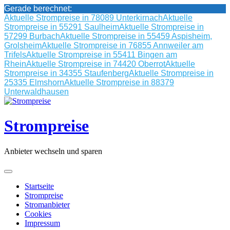
Gerade berechnet:
Aktuelle Strompreise in 78089 Unterkirnach
Aktuelle
Strompreise in 55291 Saulheim
Aktuelle Strompreise in
57299 Burbach
Aktuelle Strompreise in 55459 Aspisheim,
Grolsheim
Aktuelle Strompreise in 76855 Annweiler am
Trifels
Aktuelle Strompreise in 55411 Bingen am
Rhein
Aktuelle Strompreise in 74420 Oberrot
Aktuelle
Strompreise in 34355 Staufenberg
Aktuelle Strompreise in
25335 Elmshorn
Aktuelle Strompreise in 88379
Unterwaldhausen
Skip
to
content
Strompreise
Anbieter wechseln und sparen
Startseite
Strompreise
Stromanbieter
Cookies
Impressum