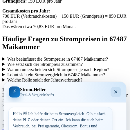
Grundpreis:
150 EUR pro Jahr
Gesamtkosten pro Jahr:
700 EUR (Verbrauchskosten) + 150 EUR (Grundpreis) = 850 EUR
pro Jahr
Das wären etwa 70,83 EUR pro Monat.
Häufige Fragen zu Strompreisen in 67487
Maikammer
Was beeinflusst die Strompreise in 67487 Maikammer?
Wie setzt sich der Strompreis zusammen?
Warum unterscheiden sich Strompreise je nach Region?
Lohnt sich ein Stromvergleich in 67487 Maikammer?
Welche Rolle spielt der Jahresverbrauch?
Strom-Helfer
Regionale Unterschiede:
×
⚡
Die Strompreise variieren je nach Region aufgrund unterschiedlicher
Tarif- & Vergleichshelfer
Netzentgelte und Steuern. In städtischen Gebieten können die
Strompreise tendenziell höher sein als in ländlicheren Gegenden.
Auch die Anbieterstruktur kann sich regional unterscheiden.
Hallo 👋 Ich helfe dir beim Stromvergleich. Gib einfach
deine PLZ oder deinen Ort ein. Ich kann dir auch beim
Aufrufe:
308
By
Dominik Laube
23. Juli 2026
Rheinland-Pfalz
Verbrauch, bei Preisgarantie, Ökostrom, Bonus und