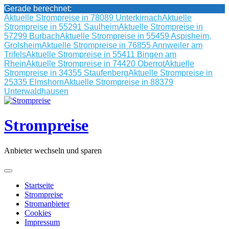
Gerade berechnet:
Aktuelle Strompreise in 78089 Unterkirnach
Aktuelle
Strompreise in 55291 Saulheim
Aktuelle Strompreise in
57299 Burbach
Aktuelle Strompreise in 55459 Aspisheim,
Grolsheim
Aktuelle Strompreise in 76855 Annweiler am
Trifels
Aktuelle Strompreise in 55411 Bingen am
Rhein
Aktuelle Strompreise in 74420 Oberrot
Aktuelle
Strompreise in 34355 Staufenberg
Aktuelle Strompreise in
25335 Elmshorn
Aktuelle Strompreise in 88379
Unterwaldhausen
Skip
to
content
Strompreise
Anbieter wechseln und sparen
Startseite
Strompreise
Stromanbieter
Cookies
Impressum