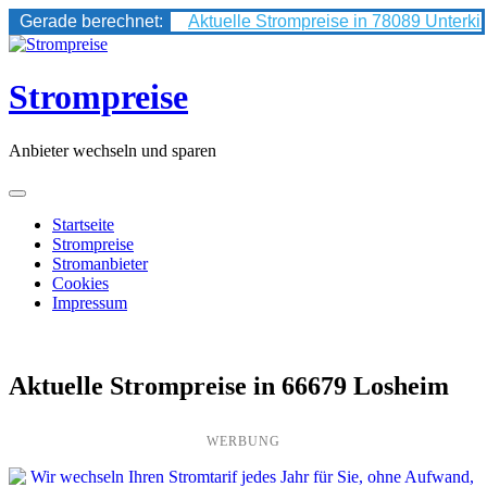
Gerade berechnet:
Aktuelle Strompreise in 78089 Unterki
Skip
to
content
Strompreise
Anbieter wechseln und sparen
Startseite
Strompreise
Stromanbieter
Cookies
Impressum
Aktuelle Strompreise in 66679 Losheim
WERBUNG