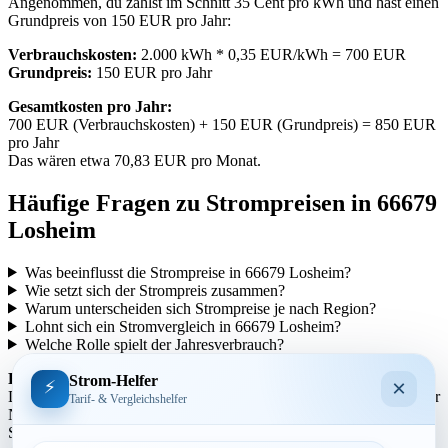
Angenommen, du zahlst im Schnitt 35 Cent pro kWh und hast einen
Grundpreis von 150 EUR pro Jahr:
Verbrauchskosten:
2.000 kWh * 0,35 EUR/kWh = 700 EUR
Grundpreis:
150 EUR pro Jahr
Gesamtkosten pro Jahr:
700 EUR (Verbrauchskosten) + 150 EUR (Grundpreis) = 850 EUR
pro Jahr
Das wären etwa 70,83 EUR pro Monat.
Häufige Fragen zu Strompreisen in 66679
Losheim
Was beeinflusst die Strompreise in 66679 Losheim?
Wie setzt sich der Strompreis zusammen?
Warum unterscheiden sich Strompreise je nach Region?
Lohnt sich ein Stromvergleich in 66679 Losheim?
Welche Rolle spielt der Jahresverbrauch?
Regionale Unterschiede:
Strom-Helfer
×
⚡
Die Strompreise variieren je nach Region aufgrund unterschiedlicher
Tarif- & Vergleichshelfer
Netzentgelte und Steuern. In städtischen Gebieten können die
Strompreise tendenziell höher sein als in ländlicheren Gegenden.