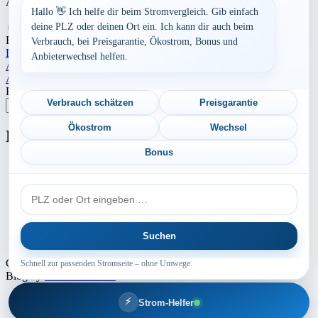
Auch die Anbieterstruktur kann sich regional unterscheiden.
Hallo 👋 Ich helfe dir beim Stromvergleich. Gib einfach
Aufrufe:
277
deine PLZ oder deinen Ort ein. Ich kann dir auch beim
By
Dominik Laube
23. Juli 2026
Saarland
Verbrauch, bei Preisgarantie, Ökostrom, Bonus und
Landkreis Merzig-Wadern
Anbieterwechsel helfen.
Beitragsnavigation
Aktuelle Strompreise in 52388 Nörvenich
Aktuelle Strompreise in 50169 Kerpen
Postleitzahl eingeben
Verbrauch schätzen
Preisgarantie
Suchen
Ökostrom
Wechsel
Neu berechnet
Bonus
Aktuelle Strompreise in 55450 Langenlonsheim
PLZ
Aktuelle Strompreise in 55299 Nackenheim
oder
Aktuelle Strompreise in 65606 Villmar
Ort
Suchen
Aktuelle Strompreise in 49762 Sustrum, Lathen u.a.
Copyright © 2024 - 2026 INTERMEDIA GROUP - Theme Marsh
Schnell zur passenden Stromseite – ohne Umwege.
Blog by
Creativ Themes
⚡
Strom-Helfer