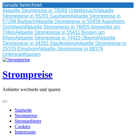
Gerade berechnet:
Aktuelle Strompreise in 78089 Unterkirnach
Aktuelle
Strompreise in 55291 Saulheim
Aktuelle Strompreise in
57299 Burbach
Aktuelle Strompreise in 55459 Aspisheim,
Grolsheim
Aktuelle Strompreise in 76855 Annweiler am
Trifels
Aktuelle Strompreise in 55411 Bingen am
Rhein
Aktuelle Strompreise in 74420 Oberrot
Aktuelle
Strompreise in 34355 Staufenberg
Aktuelle Strompreise in
25335 Elmshorn
Aktuelle Strompreise in 88379
Unterwaldhausen
Skip
to
content
Strompreise
Anbieter wechseln und sparen
Startseite
Strompreise
Stromanbieter
Cookies
Impressum