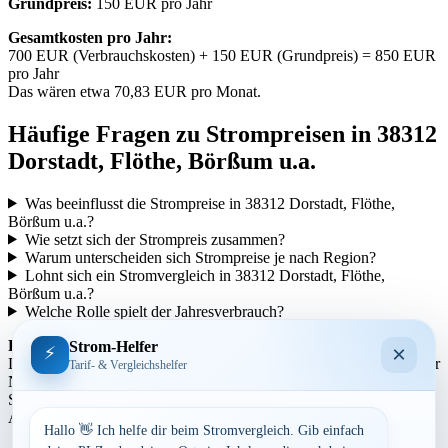
Grundpreis:
150 EUR pro Jahr
Gesamtkosten pro Jahr:
700 EUR (Verbrauchskosten) + 150 EUR (Grundpreis) = 850 EUR
pro Jahr
Das wären etwa 70,83 EUR pro Monat.
Häufige Fragen zu Strompreisen in 38312
Dorstadt, Flöthe, Börßum u.a.
Was beeinflusst die Strompreise in 38312 Dorstadt, Flöthe,
Börßum u.a.?
Wie setzt sich der Strompreis zusammen?
Warum unterscheiden sich Strompreise je nach Region?
Lohnt sich ein Stromvergleich in 38312 Dorstadt, Flöthe,
Börßum u.a.?
Welche Rolle spielt der Jahresverbrauch?
Regionale Unterschiede:
Strom-Helfer
×
⚡
Die Strompreise variieren je nach Region aufgrund unterschiedlicher
Tarif- & Vergleichshelfer
Netzentgelte und Steuern. In städtischen Gebieten können die
Strompreise tendenziell höher sein als in ländlicheren Gegenden.
Auch die Anbieterstruktur kann sich regional unterscheiden.
Hallo 👋 Ich helfe dir beim Stromvergleich. Gib einfach