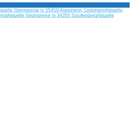
tuelle Strompreise in 55459 Aspisheim, Grolsheim
Aktuelle
rrot
Aktuelle Strompreise in 34355 Staufenberg
Aktuelle