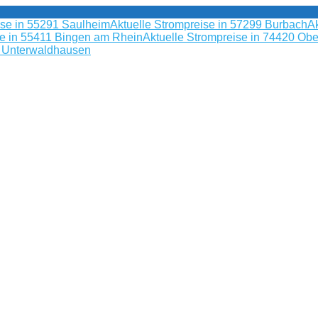
ise in 55291 Saulheim
Aktuelle Strompreise in 57299 Burbach
Ak
se in 55411 Bingen am Rhein
Aktuelle Strompreise in 74420 Obe
9 Unterwaldhausen