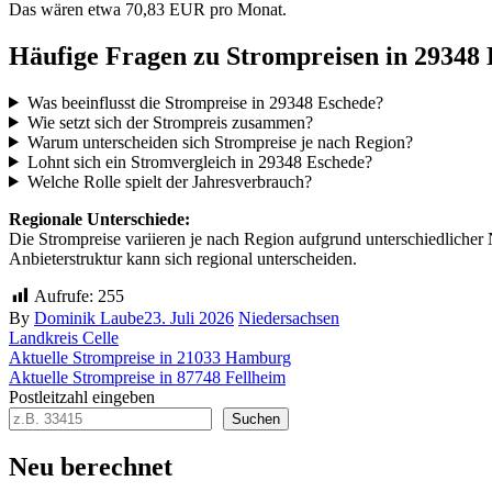
Das wären etwa 70,83 EUR pro Monat.
Häufige Fragen zu Strompreisen in 29348
Was beeinflusst die Strompreise in 29348 Eschede?
Wie setzt sich der Strompreis zusammen?
Warum unterscheiden sich Strompreise je nach Region?
Lohnt sich ein Stromvergleich in 29348 Eschede?
Welche Rolle spielt der Jahresverbrauch?
Regionale Unterschiede:
Die Strompreise variieren je nach Region aufgrund unterschiedlicher 
Anbieterstruktur kann sich regional unterscheiden.
Aufrufe:
255
By
Dominik Laube
23. Juli 2026
Niedersachsen
Landkreis Celle
Beitragsnavigation
Aktuelle Strompreise in 21033 Hamburg
Aktuelle Strompreise in 87748 Fellheim
Postleitzahl eingeben
Suchen
Neu berechnet