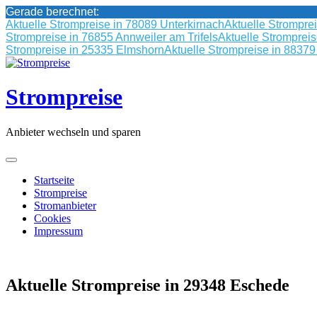
Gerade berechnet:
Aktuelle Strompreise in 78089 Unterkirnach
Aktuelle Strompre
Strompreise in 76855 Annweiler am Trifels
Aktuelle Stromprei
Strompreise in 25335 Elmshorn
Aktuelle Strompreise in 8837
Skip
to
content
Strompreise
Anbieter wechseln und sparen
Startseite
Strompreise
Stromanbieter
Cookies
Impressum
Aktuelle Strompreise in 29348 Eschede