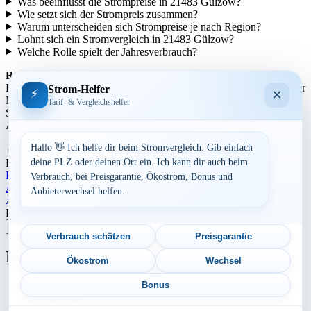
Was beeinflusst die Strompreise in 21483 Gülzow?
Wie setzt sich der Strompreis zusammen?
Warum unterscheiden sich Strompreise je nach Region?
Lohnt sich ein Stromvergleich in 21483 Gülzow?
Welche Rolle spielt der Jahresverbrauch?
Regionale Unterschiede:
Die Strompreise variieren je nach Region aufgrund unterschiedlicher
Strom-Helfer
×
⚡
Netzentgelte und Steuern. In städtischen Gebieten können die
Tarif- & Vergleichshelfer
Strompreise tendenziell höher sein als in ländlicheren Gegenden.
Auch die Anbieterstruktur kann sich regional unterscheiden.
Hallo 👋 Ich helfe dir beim Stromvergleich. Gib einfach
Aufrufe:
270
By
Dominik Laube
23. Juli 2026
Schleswig-Holstein
deine PLZ oder deinen Ort ein. Ich kann dir auch beim
Kreis Herzogtum Lauenburg
Verbrauch, bei Preisgarantie, Ökostrom, Bonus und
Beitragsnavigation
Aktuelle Strompreise in 29393 Groß Oesingen
Anbieterwechsel helfen.
Aktuelle Strompreise in 97528 Sulzdorf a.d. Lederhecke
Postleitzahl eingeben
Suchen
Verbrauch schätzen
Preisgarantie
Neu berechnet
Ökostrom
Wechsel
Bonus
Aktuelle Strompreise in 25725 Schafstedt, Weidenhof,
Bornholt