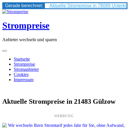
Gerade berechnet:
Aktuelle Strompreise in 78089 Unterki
Skip
to
content
Strompreise
Anbieter wechseln und sparen
Startseite
Strompreise
Stromanbieter
Cookies
Impressum
Aktuelle Strompreise in 21483 Gülzow
WERBUNG