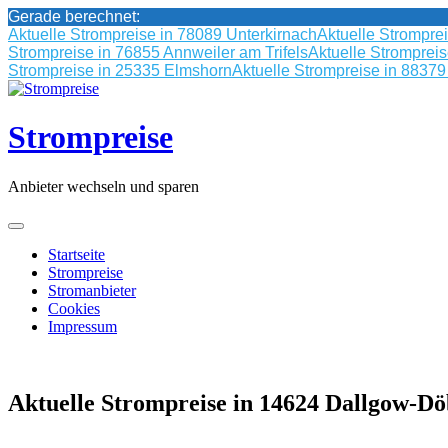
Gerade berechnet:
Aktuelle Strompreise in 78089 Unterkirnach
Aktuelle Strompre
Strompreise in 76855 Annweiler am Trifels
Aktuelle Stromprei
Strompreise in 25335 Elmshorn
Aktuelle Strompreise in 8837
Skip
to
content
Strompreise
Anbieter wechseln und sparen
Startseite
Strompreise
Stromanbieter
Cookies
Impressum
Aktuelle Strompreise in 14624 Dallgow-Dö