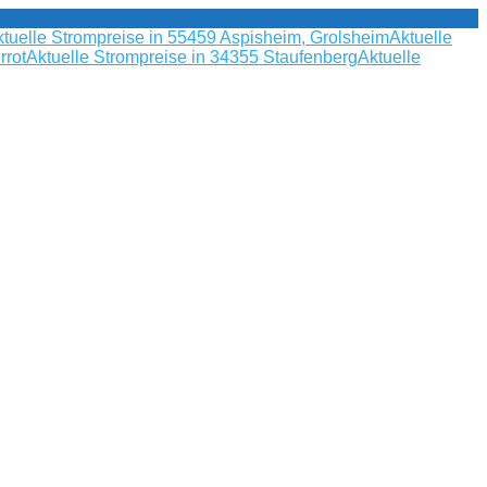
tuelle Strompreise in 55459 Aspisheim, Grolsheim
Aktuelle
rrot
Aktuelle Strompreise in 34355 Staufenberg
Aktuelle