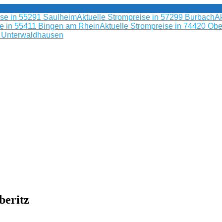
ise in 55291 Saulheim
Aktuelle Strompreise in 57299 Burbach
Ak
se in 55411 Bingen am Rhein
Aktuelle Strompreise in 74420 Obe
9 Unterwaldhausen
beritz