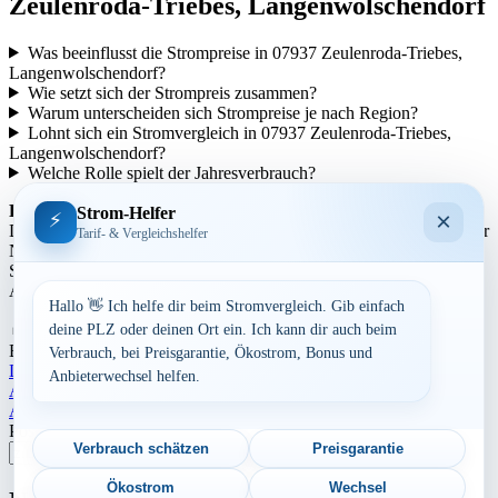
Zeulenroda-Triebes, Langenwolschendorf
Was beeinflusst die Strompreise in 07937 Zeulenroda-Triebes,
Langenwolschendorf?
Wie setzt sich der Strompreis zusammen?
Warum unterscheiden sich Strompreise je nach Region?
Lohnt sich ein Stromvergleich in 07937 Zeulenroda-Triebes,
Langenwolschendorf?
Welche Rolle spielt der Jahresverbrauch?
Regionale Unterschiede:
Strom-Helfer
×
⚡
Die Strompreise variieren je nach Region aufgrund unterschiedlicher
Tarif- & Vergleichshelfer
Netzentgelte und Steuern. In städtischen Gebieten können die
Strompreise tendenziell höher sein als in ländlicheren Gegenden.
Auch die Anbieterstruktur kann sich regional unterscheiden.
Hallo 👋 Ich helfe dir beim Stromvergleich. Gib einfach
Aufrufe:
283
deine PLZ oder deinen Ort ein. Ich kann dir auch beim
By
Dominik Laube
23. Juli 2026
Thüringen
Verbrauch, bei Preisgarantie, Ökostrom, Bonus und
Landkreis Greiz
Anbieterwechsel helfen.
Beitragsnavigation
Aktuelle Strompreise in 37444 Braunlage
Aktuelle Strompreise in 95028 Hof
Postleitzahl eingeben
Verbrauch schätzen
Preisgarantie
Suchen
Ökostrom
Wechsel