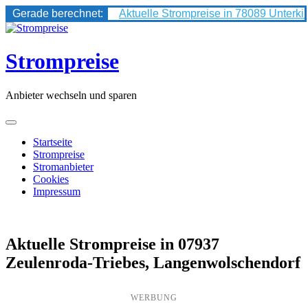
Gerade berechnet:
Aktuelle Strompreise in 78089 Unterki
Skip
to
content
Strompreise
Anbieter wechseln und sparen
Startseite
Strompreise
Stromanbieter
Cookies
Impressum
Aktuelle Strompreise in 07937
Zeulenroda-Triebes, Langenwolschendorf
WERBUNG