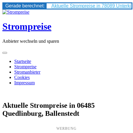
Gerade berechnet:
Aktuelle Strompreise in 78089 Unterki
Skip
to
content
Strompreise
Anbieter wechseln und sparen
Startseite
Strompreise
Stromanbieter
Cookies
Impressum
Aktuelle Strompreise in 06485
Quedlinburg, Ballenstedt
WERBUNG