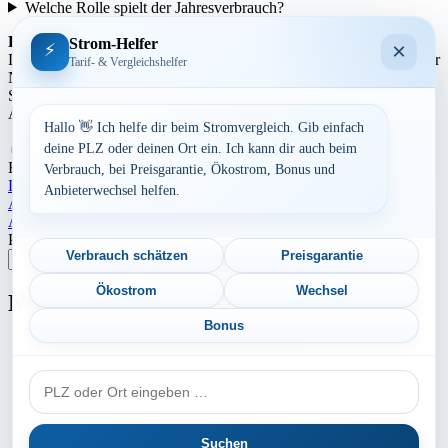
Welche Rolle spielt der Jahresverbrauch?
Regionale Unterschiede:
Strom-Helfer
×
⚡
Die Strompreise variieren je nach Region aufgrund unterschiedlicher
Tarif- & Vergleichshelfer
Netzentgelte und Steuern. In städtischen Gebieten können die
Strompreise tendenziell höher sein als in ländlicheren Gegenden.
Auch die Anbieterstruktur kann sich regional unterscheiden.
Hallo 👋 Ich helfe dir beim Stromvergleich. Gib einfach
Aufrufe:
279
deine PLZ oder deinen Ort ein. Ich kann dir auch beim
By
Dominik Laube
23. Juli 2026
Sachsen-Anhalt
Verbrauch, bei Preisgarantie, Ökostrom, Bonus und
Landkreis Harz
Anbieterwechsel helfen.
Beitragsnavigation
Aktuelle Strompreise in 91180 Heideck
Aktuelle Strompreise in 38829 Harsleben
Postleitzahl eingeben
Verbrauch schätzen
Preisgarantie
Suchen
Ökostrom
Wechsel
Neu berechnet
Bonus
Aktuelle Strompreise in 16792 Zehdenick
PLZ
Aktuelle Strompreise in 88356 Ostrach
oder
Aktuelle Strompreise in 64686 Lautertal (Odenwald)
Ort
Suchen
Aktuelle Strompreise in 54579 Üxheim