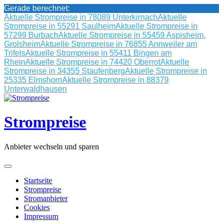
Gerade berechnet:
Aktuelle Strompreise in 78089 Unterkirnach
Aktuelle
Strompreise in 55291 Saulheim
Aktuelle Strompreise in
57299 Burbach
Aktuelle Strompreise in 55459 Aspisheim,
Grolsheim
Aktuelle Strompreise in 76855 Annweiler am
Trifels
Aktuelle Strompreise in 55411 Bingen am
Rhein
Aktuelle Strompreise in 74420 Oberrot
Aktuelle
Strompreise in 34355 Staufenberg
Aktuelle Strompreise in
25335 Elmshorn
Aktuelle Strompreise in 88379
Unterwaldhausen
Skip
to
content
Strompreise
Anbieter wechseln und sparen
Startseite
Strompreise
Stromanbieter
Cookies
Impressum