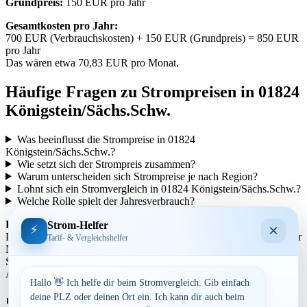
Grundpreis:
150 EUR pro Jahr
Gesamtkosten pro Jahr:
700 EUR (Verbrauchskosten) + 150 EUR (Grundpreis) = 850 EUR
pro Jahr
Das wären etwa 70,83 EUR pro Monat.
Häufige Fragen zu Strompreisen in 01824
Königstein/Sächs.Schw.
Was beeinflusst die Strompreise in 01824
Königstein/Sächs.Schw.?
Wie setzt sich der Strompreis zusammen?
Warum unterscheiden sich Strompreise je nach Region?
Lohnt sich ein Stromvergleich in 01824 Königstein/Sächs.Schw.?
Welche Rolle spielt der Jahresverbrauch?
Regionale Unterschiede:
Strom-Helfer
×
⚡
Die Strompreise variieren je nach Region aufgrund unterschiedlicher
Tarif- & Vergleichshelfer
Netzentgelte und Steuern. In städtischen Gebieten können die
Strompreise tendenziell höher sein als in ländlicheren Gegenden.
Auch die Anbieterstruktur kann sich regional unterscheiden.
Hallo 👋 Ich helfe dir beim Stromvergleich. Gib einfach
Aufrufe:
296
deine PLZ oder deinen Ort ein. Ich kann dir auch beim