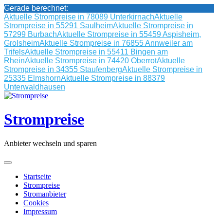
Gerade berechnet:
Aktuelle Strompreise in 78089 Unterkirnach
Aktuelle
Strompreise in 55291 Saulheim
Aktuelle Strompreise in
57299 Burbach
Aktuelle Strompreise in 55459 Aspisheim,
Grolsheim
Aktuelle Strompreise in 76855 Annweiler am
Trifels
Aktuelle Strompreise in 55411 Bingen am
Rhein
Aktuelle Strompreise in 74420 Oberrot
Aktuelle
Strompreise in 34355 Staufenberg
Aktuelle Strompreise in
25335 Elmshorn
Aktuelle Strompreise in 88379
Unterwaldhausen
Skip
to
content
Strompreise
Anbieter wechseln und sparen
Startseite
Strompreise
Stromanbieter
Cookies
Impressum