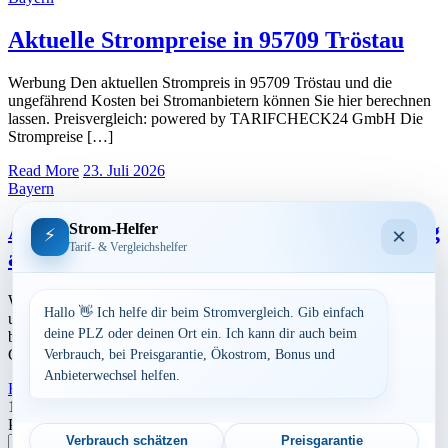
Aktuelle Strompreise in 95709 Tröstau
Werbung Den aktuellen Strompreis in 95709 Tröstau und die
ungefährend Kosten bei Stromanbietern können Sie hier berechnen
lassen. Preisvergleich: powered by TARIFCHECK24 GmbH Die
Strompreise […]
Read More
23. Juli 2026
Bayern
Aktuelle Strompreise in 95691 Hohenberg
Strom-Helfer
×
⚡
Tarif- & Vergleichshelfer
a.d. Eger
Werbung Den aktuellen Strompreis in 95691 Hohenberg a.d. Eger
Hallo 👋 Ich helfe dir beim Stromvergleich. Gib einfach
und die ungefährend Kosten bei Stromanbietern können Sie hier
deine PLZ oder deinen Ort ein. Ich kann dir auch beim
berechnen lassen. Preisvergleich: powered by TARIFCHECK24
GmbH […]
Verbrauch, bei Preisgarantie, Ökostrom, Bonus und
Anbieterwechsel helfen.
Read More
23. Juli 2026
Seitennummerierung
1
2
Nächste
Postleitzahl eingeben
der
Verbrauch schätzen
Preisgarantie
Suchen