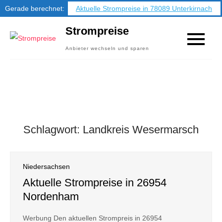
Gerade berechnet:
Aktuelle Strompreise in 78089 Unterkirnach
Skip
Strompreise
to
Anbieter wechseln und sparen
content
Schlagwort:
Landkreis Wesermarsch
Niedersachsen
Aktuelle Strompreise in 26954
Nordenham
Werbung Den aktuellen Strompreis in 26954