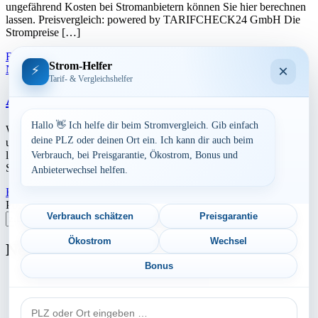
ungefährend Kosten bei Stromanbietern können Sie hier berechnen
lassen. Preisvergleich: powered by TARIFCHECK24 GmbH Die
Strompreise […]
Read More
23. Juli 2026
Strom-Helfer
×
⚡
Niedersachsen
Tarif- & Vergleichshelfer
Aktuelle Strompreise in 49393 Lohne
Hallo 👋 Ich helfe dir beim Stromvergleich. Gib einfach
Werbung Den aktuellen Strompreis in 49393 Lohne und die
deine PLZ oder deinen Ort ein. Ich kann dir auch beim
ungefährend Kosten bei Stromanbietern können Sie hier berechnen
lassen. Preisvergleich: powered by TARIFCHECK24 GmbH Die
Verbrauch, bei Preisgarantie, Ökostrom, Bonus und
Strompreise […]
Anbieterwechsel helfen.
Read More
23. Juli 2026
Postleitzahl eingeben
Verbrauch schätzen
Preisgarantie
Suchen
Ökostrom
Wechsel
Neu berechnet
Bonus
Aktuelle Strompreise in 97956 Werbach
PLZ
Aktuelle Strompreise in 77791 Berghaupten
oder