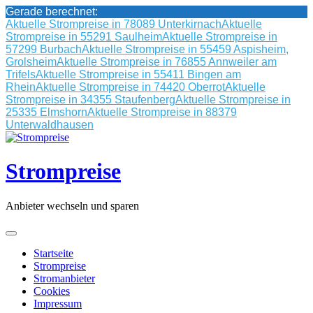
Gerade berechnet:
Aktuelle Strompreise in 78089 Unterkirnach
Aktuelle
Strompreise in 55291 Saulheim
Aktuelle Strompreise in
57299 Burbach
Aktuelle Strompreise in 55459 Aspisheim,
Grolsheim
Aktuelle Strompreise in 76855 Annweiler am
Trifels
Aktuelle Strompreise in 55411 Bingen am
Rhein
Aktuelle Strompreise in 74420 Oberrot
Aktuelle
Strompreise in 34355 Staufenberg
Aktuelle Strompreise in
25335 Elmshorn
Aktuelle Strompreise in 88379
Unterwaldhausen
Skip
to
content
Strompreise
Anbieter wechseln und sparen
Startseite
Strompreise
Stromanbieter
Cookies
Impressum