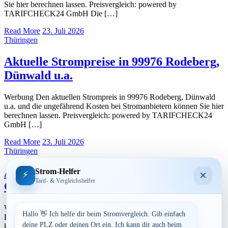
Sie hier berechnen lassen. Preisvergleich: powered by
TARIFCHECK24 GmbH Die […]
Read More
23. Juli 2026
Thüringen
Aktuelle Strompreise in 99976 Rodeberg,
Dünwald u.a.
Werbung Den aktuellen Strompreis in 99976 Rodeberg, Dünwald
u.a. und die ungefährend Kosten bei Stromanbietern können Sie hier
berechnen lassen. Preisvergleich: powered by TARIFCHECK24
GmbH […]
Read More
23. Juli 2026
Thüringen
Aktuelle Strompreise in 99991
Strom-Helfer
×
⚡
Tarif- & Vergleichshelfer
Großengottern, Heroldishausen
Werbung Den aktuellen Strompreis in 99991 Großengottern,
Hallo 👋 Ich helfe dir beim Stromvergleich. Gib einfach
Heroldishausen und die ungefährend Kosten bei Stromanbietern
deine PLZ oder deinen Ort ein. Ich kann dir auch beim
können Sie hier berechnen lassen. Preisvergleich: powered by