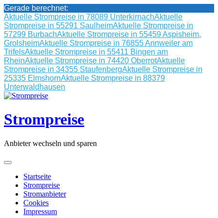
Gerade berechnet:
Aktuelle Strompreise in 78089 Unterkirnach
Aktuelle
Strompreise in 55291 Saulheim
Aktuelle Strompreise in
57299 Burbach
Aktuelle Strompreise in 55459 Aspisheim,
Grolsheim
Aktuelle Strompreise in 76855 Annweiler am
Trifels
Aktuelle Strompreise in 55411 Bingen am
Rhein
Aktuelle Strompreise in 74420 Oberrot
Aktuelle
Strompreise in 34355 Staufenberg
Aktuelle Strompreise in
25335 Elmshorn
Aktuelle Strompreise in 88379
Unterwaldhausen
Skip
to
content
Strompreise
Anbieter wechseln und sparen
Startseite
Strompreise
Stromanbieter
Cookies
Impressum