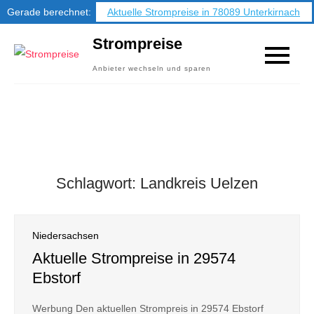
Gerade berechnet:
Aktuelle Strompreise in 78089 Unterkirnach
Skip
Strompreise
to
Anbieter wechseln und sparen
content
Schlagwort:
Landkreis Uelzen
Niedersachsen
Aktuelle Strompreise in 29574
Ebstorf
Werbung Den aktuellen Strompreis in 29574 Ebstorf